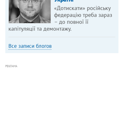
«Дотискати» російську
федерацію треба зараз
– до повної її
капітуляції та демонтажу.
Все записи блогов
РЕКЛАМА