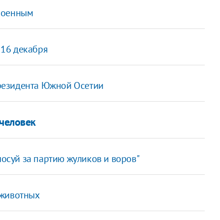
военным
16 декабря
резидента Южной Осетии
 человек
лосуй за партию жуликов и воров"
 животных