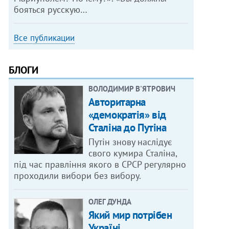
бояться русскую…
Все публикации
БЛОГИ
ВОЛОДИМИР В'ЯТРОВИЧ
Авторитарна
«демократія» від
Сталіна до Путіна
Путін знову наслідує
свого кумира Сталіна,
під час правління якого в СРСР регулярно
проходили вибори без вибору.
ОЛЕГ ДУНДА
Який мир потрібен
Україні