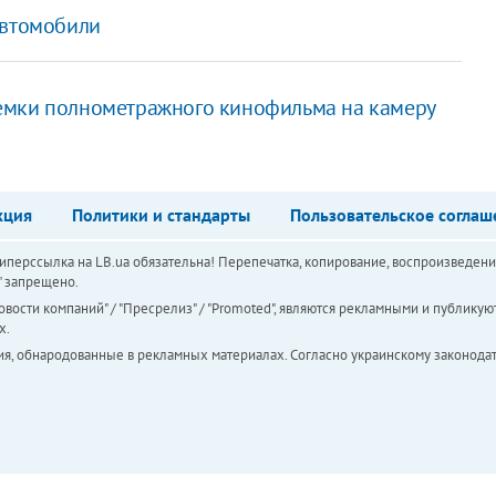
автомобили
емки полнометражного кинофильма на камеру
кция
Политики и стандарты
Пользовательское соглаш
перссылка на LB.ua обязательна! Перепечатка, копирование, воспроизведени
а" запрещено.
вости компаний" / "Пресрелиз" / "Promoted", являются рекламными и публикуют
х.
ия, обнародованные в рекламных материалах. Согласно украинскому законодат