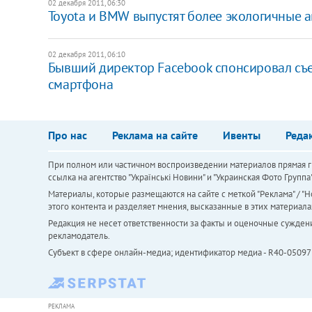
02 декабря 2011, 06:30
Toyota и BMW выпустят более экологичные 
02 декабря 2011, 06:10
Бывший директор Facebook спонсировал съ
смартфона
Про нас
Реклама на сайте
Ивенты
Реда
При полном или частичном воспроизведении материалов прямая ги
ссылка на агентство "Українськi Новини" и "Украинская Фото Групп
Материалы, которые размещаются на сайте с меткой "Реклама" / "Но
этого контента и разделяет мнения, высказанные в этих материала
Редакция не несет ответственности за факты и оценочные сужден
рекламодатель.
Субъект в сфере онлайн-медиа; идентификатор медиа - R40-05097
РЕКЛАМА