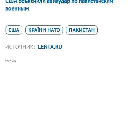
США объяснили авиаудар по пакистанским
военным
США
КРАЇНИ НАТО
ПАКИСТАН
ИСТОЧНИК:
LENTA.RU
РЕКЛАМА