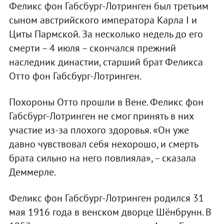
Феликс фон Габсбург-Лотринген был третьим
сыном австрийского императора Карла I и
Циты Пармской. За несколько недель до его
смерти – 4 июля – скончался прежний
наследник династии, старший брат Феликса
Отто фон Габсбург-Лотринген.
Похороны Отто прошли в Вене. Феликс фон
Габсбург-Лотринген не смог принять в них
участие из-за плохого здоровья. «Он уже
давно чувствовал себя нехорошо, и смерть
брата сильно на него повлияла», – сказала
Деммерле.
Феликс фон Габсбург-Лотринген родился 31
мая 1916 года в венском дворце Шёнбрунн. В