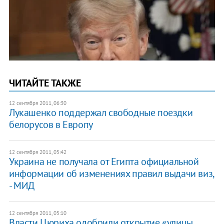
ЧИТАЙТЕ ТАКЖЕ
12 сентября 2011, 06:30
Лукашенко поддержал свободные поездки
белорусов в Европу
12 сентября 2011, 05:42
​Украина не получала от Египта официальной
информации об изменениях правил выдачи виз,
- МИД
12 сентября 2011, 05:10
Власти Цюриха одобрили открытие «улицы