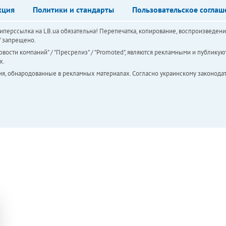
кция
Политики и стандарты
Пользовательское соглаш
перссылка на LB.ua обязательна! Перепечатка, копирование, воспроизведени
а" запрещено.
вости компаний" / "Пресрелиз" / "Promoted", являются рекламными и публикуют
х.
ия, обнародованные в рекламных материалах. Согласно украинскому законодат