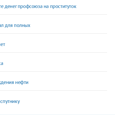
те денег профсоюза на проституток
ал для полных
лет
ка
ждения нефти
 спутнику