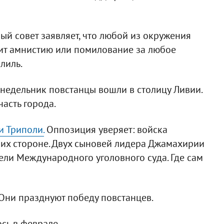
 совет заявляет, что любой из окружения
учит амнистию или помилование за любое
лиль.
онедельник повстанцы вошли в столицу Ливии.
асть города.
и Триполи.
Оппозиция уверяет: войска
 их стороне. Двух сыновей лидера Джамахирии
ели Международного уголовного суда. Где сам
Они празднуют победу повстанцев.
сь в феврале.