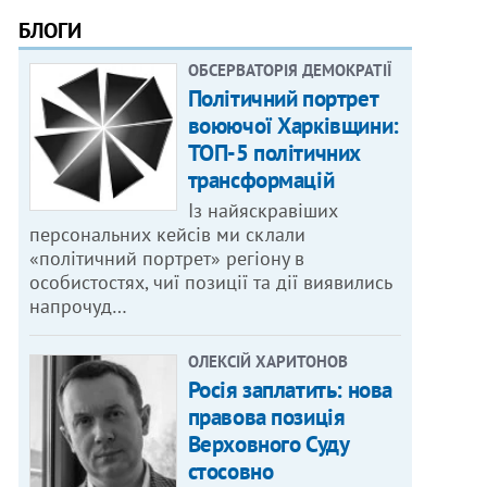
БЛОГИ
ОБСЕРВАТОРІЯ ДЕМОКРАТІЇ
Політичний портрет
воюючої Харківщини:
ТОП-5 політичних
трансформацій
Із найяскравіших
персональних кейсів ми склали
«політичний портрет» регіону в
особистостях, чиї позиції та дії виявились
напрочуд…
ОЛЕКСІЙ ХАРИТОНОВ
Росія заплатить: нова
правова позиція
Верховного Суду
стосовно