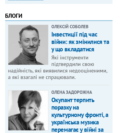
БЛОГИ
ОЛЕКСІЙ СОБОЛЕВ
Інвестиції під час
війни: як змінилися та
у що вкладатися
Які інструменти
підтвердили свою
надійність, які виявилися недооціненими,
а які взагалі не спрацювали.
ОЛЕНА ЗАДОРОЖНА
Окупант терпить
поразку на
культурному фронті, а
українська музика
перемагає у війні за