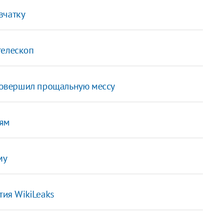
вчатку
телескоп
 совершил прощальную мессу
тям
му
тия WikiLeaks