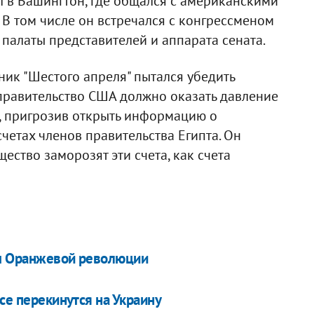
ил в Вашингтон, где общался с американскими
 В том числе он встречался с конгрессменом
палаты представителей и аппарата сената.
ник "Шестого апреля" пытался убедить
"правительство США должно оказать давление
, пригрозив открыть информацию о
етах членов правительства Египта. Он
ство заморозят эти счета, как счета
ом Оранжевой революции
се перекинутся на Украину