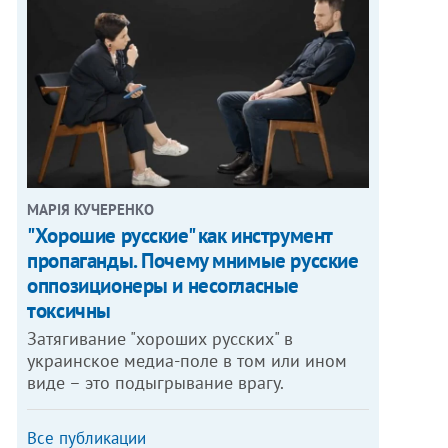
МАРІЯ КУЧЕРЕНКО
"Хорошие русские" как инструмент
пропаганды. Почему мнимые русские
оппозиционеры и несогласные
токсичны
Затягивание "хороших русских" в
украинское медиа-поле в том или ином
виде – это подыгрывание врагу.
Все публикации