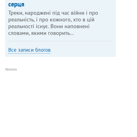
серця
Треки, народжені під час війни і про
реальність, і про кожного, хто в цій
реальності існує. Вони наповнені
словами, якими говорить…
Все записи блогов
РЕКЛАМА