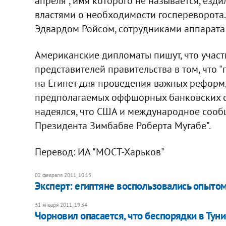
апреля", имя которого не называется, езд
властями о необходимости госпереворота.
Эдвардом Ройсом, сотрудниками аппарата 
Американские дипломаты пишут, что участ
представителей правительства в том, что 
на Египет для проведения важных реформ
предполагаемых оффшорных банковских сч
надеялся, что США и международное сообще
Президента Зимбабве Роберта Мугабе".
Перевод: ИА "МОСТ-Харьков"
02 февраля 2011, 10:13
Эксперт: египтяне воспользовались опыт
31 января 2011, 19:34
Чорновил опасается, что беспорядки в Туни