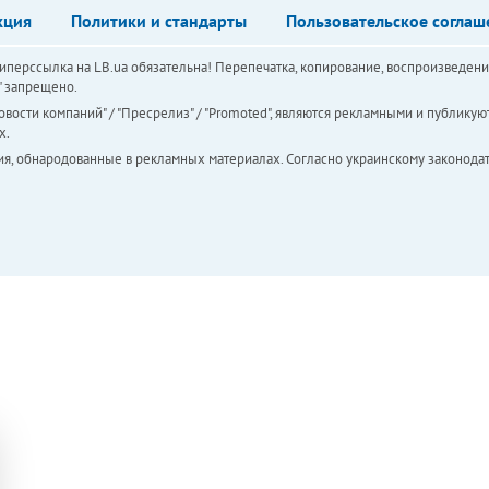
кция
Политики и стандарты
Пользовательское соглаш
перссылка на LB.ua обязательна! Перепечатка, копирование, воспроизведени
а" запрещено.
вости компаний" / "Пресрелиз" / "Promoted", являются рекламными и публикуют
х.
ия, обнародованные в рекламных материалах. Согласно украинскому законодат