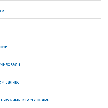
атил
онии
омиловали
ом заливе
атическими изменениями