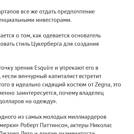
ртапов все же отдать предпочтение
тенциальными инвесторами.
ается о том, как одевается основатель
овать стиль Цукерберга для создания
очку зрения Esquire и упрекают его в
 «если венчурный капиталист встретит
ого в идеально сидящий костюм от Zegna, это
енно заинтересуется, почему владелец
 долларов на одежду».
 одного из самых молодых миллиардеров
умерки» Роберт Паттинсон, актеры Николас
Джаред Лето и другие знаменитости.