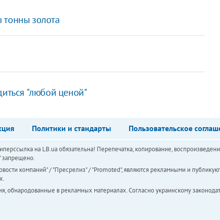
 тонны золота
диться "любой ценой"
кция
Политики и стандарты
Пользовательское соглаш
перссылка на LB.ua обязательна! Перепечатка, копирование, воспроизведени
а" запрещено.
вости компаний" / "Пресрелиз" / "Promoted", являются рекламными и публикуют
х.
ия, обнародованные в рекламных материалах. Согласно украинскому законодат