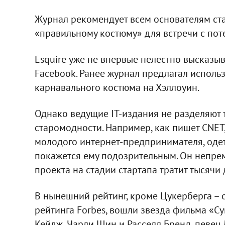
Журнал рекомендует всем основателям ста
«правильному костюму» для встречи с по
Esquire уже не впервые нелестно высказыв
Facebook. Ранее журнал предлагал использ
карнавального костюма на Хэллоуин.
Однако ведущие IT-издания не разделяют т
старомодности. Например, как пишет CNET,
молодого интернет-предпринимателя, одет
покажется ему подозрительным. Он непрем
проекта на стадии стартапа тратит тысячи
В нынешний рейтинг, кроме Цукерберга –
рейтинга Forbes, вошли звезда фильма «С
Кейдж, Чарли Шин и Расселл Бренд, певец 