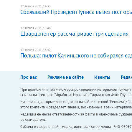
17 января 2011, 14:33
Сбежавший Президент Туниса вывез полторы
17 января 2011, 13:46
Шварценеггер рассматривает три сценария
17 января 2011, 13:42
Польша: пилот Качиньского не собирался са
Про нас
Реклама на сайте
Ивенты
Реда
При полном или частичном воспроизведении материалов прямая ги
ссылка на агентство "Українськi Новини" и "Украинская Фото Групп
Материалы, которые размещаются на сайте с меткой "Реклама" / "Но
этого контента и разделяет мнения, высказанные в этих материала
Редакция не несет ответственности за факты и оценочные сужден
рекламодатель.
Субъект в сфере онлайн-медиа; идентификатор медиа - R40-05097