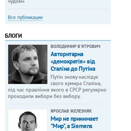
чудом»
Все публикации
БЛОГИ
ВОЛОДИМИР В'ЯТРОВИЧ
Авторитарна
«демократія» від
Сталіна до Путіна
Путін знову наслідує
свого кумира Сталіна,
під час правління якого в СРСР регулярно
проходили вибори без вибору.
ЯРОСЛАВ ЖЕЛЕЗНЯК
Мир не принимает
"Мир", а Siemens