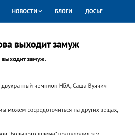
НОВОСТИ
БЛОГИ
ДОСЬЕ
ова выходит замуж
 выходит замуж.
, двукратный чемпион НБА, Саша Вуячич
 мы можем сосредоточиться на других вещах,
ов "Большого шлема" подтвердил эту