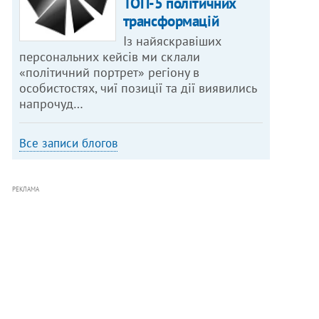
ТОП-5 політичних
трансформацій
Із найяскравіших
персональних кейсів ми склали
«політичний портрет» регіону в
особистостях, чиї позиції та дії виявились
напрочуд…
Все записи блогов
РЕКЛАМА