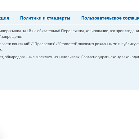
кция
Политики и стандарты
Пользовательское соглаш
перссылка на LB.ua обязательна! Перепечатка, копирование, воспроизведени
а" запрещено.
вости компаний" / "Пресрелиз" / "Promoted", являются рекламными и публикуют
х.
ия, обнародованные в рекламных материалах. Согласно украинскому законодат