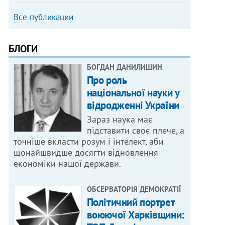
Все публикации
БЛОГИ
БОГДАН ДАНИЛИШИН
Про роль
національної науки у
відродженні України
Зараз наука має
підставити своє плече, а
точніше вкласти розум і інтелект, аби
щонайшвидше досягти відновлення
економіки нашої держави.
ОБСЕРВАТОРІЯ ДЕМОКРАТІЇ
Політичний портрет
воюючої Харківщини: