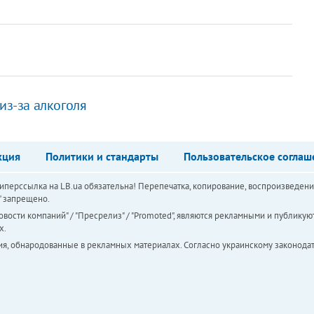
из-за алкоголя
кция
Политики и стандарты
Пользовательское соглаш
перссылка на LB.ua обязательна! Перепечатка, копирование, воспроизведени
а" запрещено.
вости компаний" / "Пресрелиз" / "Promoted", являются рекламными и публикуют
х.
ия, обнародованные в рекламных материалах. Согласно украинскому законодат