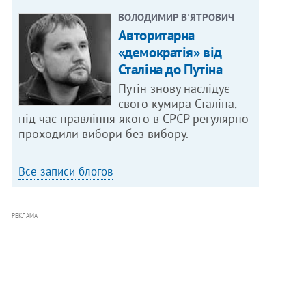
ВОЛОДИМИР В'ЯТРОВИЧ
Авторитарна
«демократія» від
Сталіна до Путіна
Путін знову наслідує
свого кумира Сталіна,
під час правління якого в СРСР регулярно
проходили вибори без вибору.
Все записи блогов
РЕКЛАМА