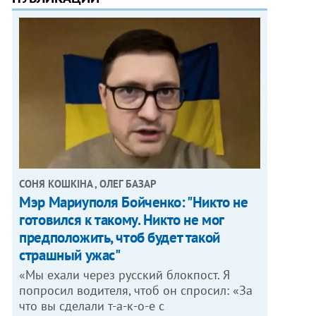
СОНЯ КОШКІНА , ОЛЕГ БАЗАР
Мэр Мариуполя Бойченко: "Никто не
готовился к такому. Никто не мог
предположить, чтоб будет такой
страшный ужас"
«Мы ехали через русский блокпост. Я
попросил водителя, чтоб он спросил: «За
что вы сделали т-а-к-о-е с