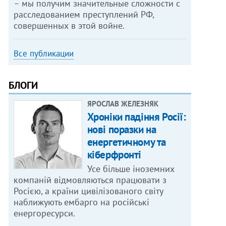
– мы получим значительные сложности с
расследованием преступлений РФ,
совершенных в этой войне.
Все публикации
БЛОГИ
ЯРОСЛАВ ЖЕЛЕЗНЯК
Хроніки падіння Росії:
нові поразки на
енергетичному та
кіберфронті
Усе більше іноземних
компаній відмовляються працювати з
Росією, а країни цивілізованого світу
наближують ембарго на російські
енергоресурси.