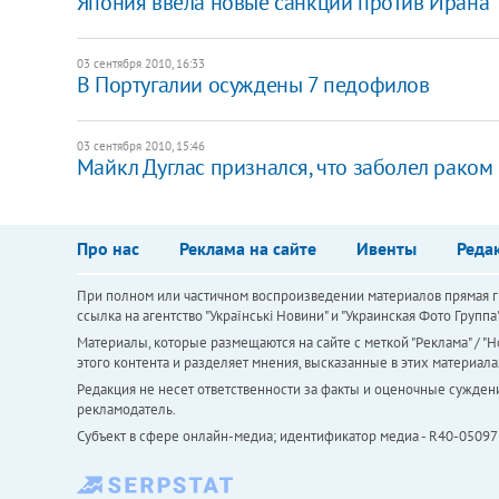
Япония ввела новые санкции против Ирана
03 сентября 2010, 16:33
В Португалии осуждены 7 педофилов
03 сентября 2010, 15:46
Майкл Дуглас признался, что заболел раком 
Про нас
Реклама на сайте
Ивенты
Реда
При полном или частичном воспроизведении материалов прямая ги
ссылка на агентство "Українськi Новини" и "Украинская Фото Групп
Материалы, которые размещаются на сайте с меткой "Реклама" / "Но
этого контента и разделяет мнения, высказанные в этих материала
Редакция не несет ответственности за факты и оценочные сужден
рекламодатель.
Субъект в сфере онлайн-медиа; идентификатор медиа - R40-05097