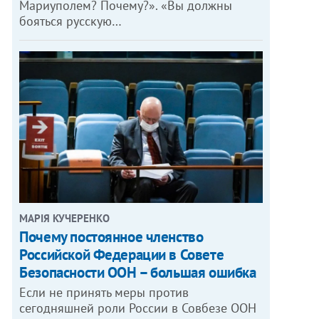
Мариуполем? Почему?». «Вы должны
бояться русскую…
МАРІЯ КУЧЕРЕНКО
​Почему постоянное членство
Российской Федерации в Совете
Безопасности ООН – большая ошибка
Если не принять меры против
сегодняшней роли России в Совбезе ООН