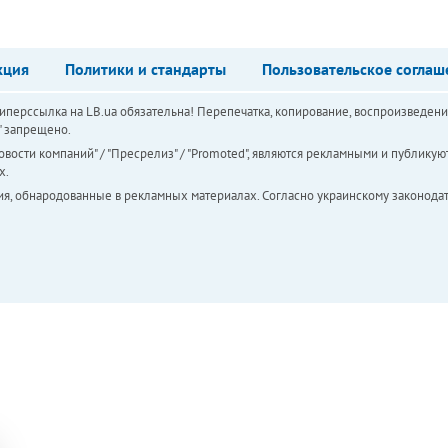
кция
Политики и стандарты
Пользовательское соглаш
перссылка на LB.ua обязательна! Перепечатка, копирование, воспроизведени
а" запрещено.
вости компаний" / "Пресрелиз" / "Promoted", являются рекламными и публикуют
х.
ия, обнародованные в рекламных материалах. Согласно украинскому законодат