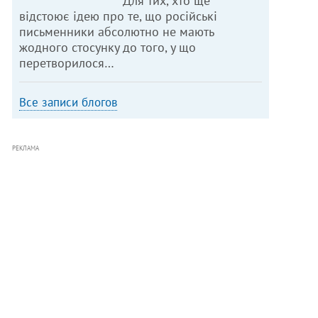
Для тих, хто ще
відстоює ідею про те, що російські
письменники абсолютно не мають
жодного стосунку до того, у що
перетворилося…
Все записи блогов
РЕКЛАМА