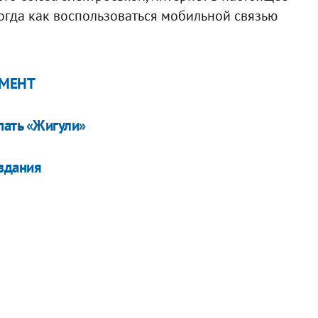
огда как воспользоваться мобильной связью
КУМЕНТ
пать «Жигули»
здания