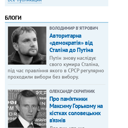
БЛОГИ
ВОЛОДИМИР В'ЯТРОВИЧ
Авторитарна
«демократія» від
Сталіна до Путіна
Путін знову наслідує
свого кумира Сталіна,
під час правління якого в СРСР регулярно
проходили вибори без вибору.
ОЛЕКСАНДР СКРИПНИК
Про пам’ятники
Максиму Горькому на
кістках соловецьких
в’язнів