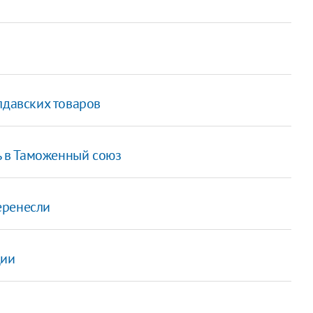
лдавских товаров
ть в Таможенный союз
еренесли
ции