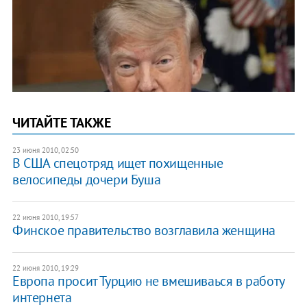
ЧИТАЙТЕ ТАКЖЕ
23 июня 2010, 02:50
В США спецотряд ищет похищенные
велосипеды дочери Буша
22 июня 2010, 19:57
Финское правительство возглавила женщина
22 июня 2010, 19:29
Европа просит Турцию не вмешиваься в работу
интернета