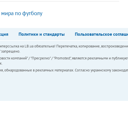
 мира по футболу
кция
Политики и стандарты
Пользовательское соглаш
перссылка на LB.ua обязательна! Перепечатка, копирование, воспроизведени
а" запрещено.
вости компаний" / "Пресрелиз" / "Promoted", являются рекламными и публикуют
х.
ия, обнародованные в рекламных материалах. Согласно украинскому законодат