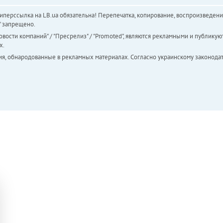
перссылка на LB.ua обязательна! Перепечатка, копирование, воспроизведени
а" запрещено.
вости компаний" / "Пресрелиз" / "Promoted", являются рекламными и публикуют
х.
ия, обнародованные в рекламных материалах. Согласно украинскому законодат