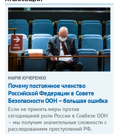
МАРІЯ КУЧЕРЕНКО
​Почему постоянное членство
Российской Федерации в Совете
Безопасности ООН – большая ошибка
Если не принять меры против
сегодняшней роли России в Совбезе ООН
– мы получим значительные сложности с
расследованием преступлений РФ,