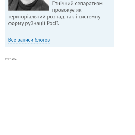
Етнічний сепаратизм
провокує як
територіальний розпад, так і системну
форму руйнації Росії.
Все записи блогов
РЕКЛАМА