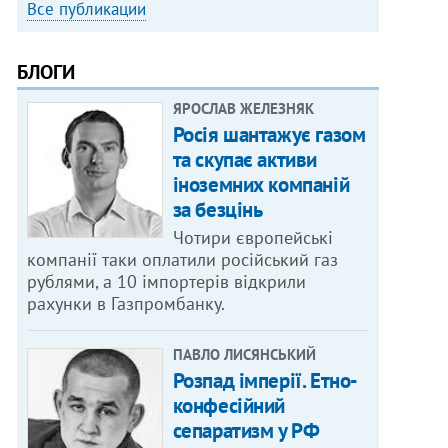
Все публикации
БЛОГИ
ЯРОСЛАВ ЖЕЛЕЗНЯК
Росія шантажує газом
та скупає активи
іноземних компаній
за безцінь
Чотири європейські
компанії таки оплатили російський газ
рублями, а 10 імпортерів відкрили
рахунки в Газпромбанку.
ПАВЛО ЛИСЯНСЬКИЙ
Розпад імперії. Етно-
конфесійний
сепаратизм у РФ