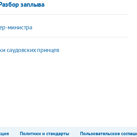
Разбор заплыва
ьер-министра
ики саудовских принцев
кция
Политики и стандарты
Пользовательское соглаш