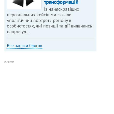
трансформацій
Із найяскравіших
персональних кейсів ми склали
«політичний портрет» регіону в
особистостях, чиї позиції та дії виявились
напрочуд…
Все записи блогов
РЕКЛАМА