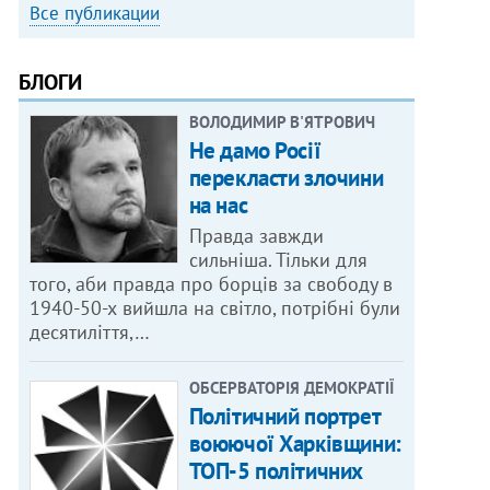
Все публикации
БЛОГИ
ВОЛОДИМИР В'ЯТРОВИЧ
Не дамо Росії
перекласти злочини
на нас
Правда завжди
сильніша. Тільки для
того, аби правда про борців за свободу в
1940-50-х вийшла на світло, потрібні були
десятиліття,…
ОБСЕРВАТОРІЯ ДЕМОКРАТІЇ
Політичний портрет
воюючої Харківщини:
ТОП-5 політичних