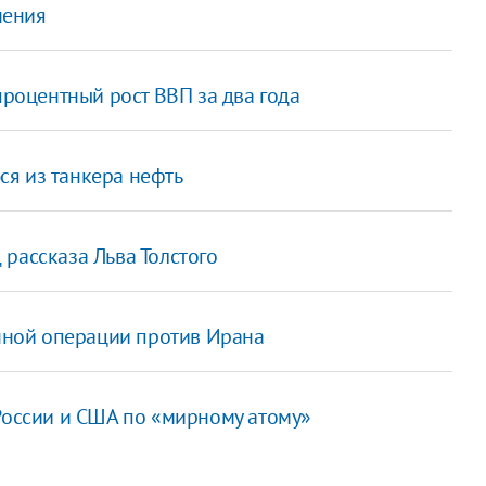
чения
процентный рост ВВП за два года
я из танкера нефть
рассказа Льва Толстого
енной операции против Ирана
 России и США по «мирному атому»