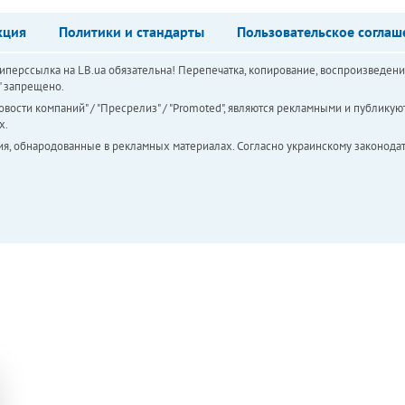
кция
Политики и стандарты
Пользовательское соглаш
перссылка на LB.ua обязательна! Перепечатка, копирование, воспроизведени
а" запрещено.
вости компаний" / "Пресрелиз" / "Promoted", являются рекламными и публикуют
х.
ия, обнародованные в рекламных материалах. Согласно украинскому законодат