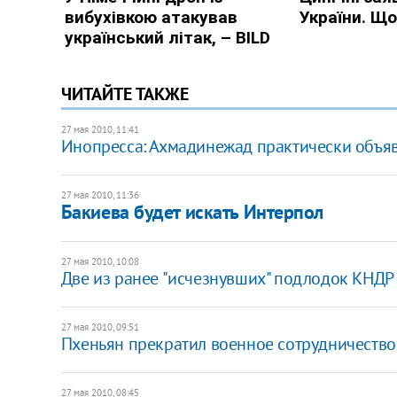
ЧИТАЙТЕ ТАКЖЕ
27 мая 2010, 11:41
Инопресса: Ахмадинежад практически объяв
27 мая 2010, 11:36
Бакиева будет искать Интерпол
27 мая 2010, 10:08
Две из ранее "исчезнувших" подлодок КНДР 
27 мая 2010, 09:51
Пхеньян прекратил военное сотрудничество
27 мая 2010, 08:45