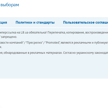
к выборам
кция
Политики и стандарты
Пользовательское соглаш
перссылка на LB.ua обязательна! Перепечатка, копирование, воспроизведени
а" запрещено.
вости компаний" / "Пресрелиз" / "Promoted", являются рекламными и публикуют
х.
ия, обнародованные в рекламных материалах. Согласно украинскому законодат