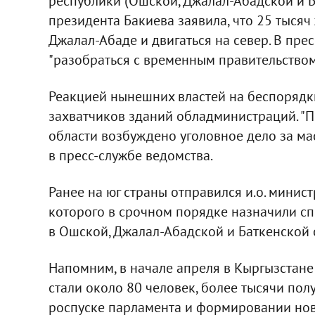
республики (Ошской, Джалал-Абадской и Б
президента Бакиева заявила, что 25 тысяч
Джалал-Абаде и двигаться на север. В пр
"разобраться с временным правительством
Реакцией нынешних властей на беспорядк
захватчиков зданий обладминистраций. "
области возбуждено уголовное дело за мас
в пресс-службе ведомства.
Ранее на юг страны отправился и.о. мини
которого в срочном порядке назначили с
в Ошской, Джалал-Абадской и Баткенской 
Напомним, в начале апреля в Кыргызстан
стали около 80 человек, более тысячи пол
роспуске парламента и формировании ново