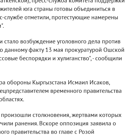
аткенской), пресс-служба комитета поддержки
 жителей юга страны готовы объединиться в
есс-службе отметили, протестующие намерены
".
и стало возбуждение уголовного дела против
По данному факту 13 мая прокуратурой Ошской
совые беспорядки и хулиганство", - сообщили
стра обороны Кыргызстана Исмаил Исаков,
пецпредставителем временного правительства
областях.
е произошли столкновения, жертвами которых
учили ранения. Вскоре оппозиция заявила о
го правительства во главе с Розой