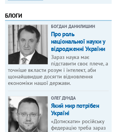
БЛОГИ
БОГДАН ДАНИЛИШИН
Про роль
національної науки у
відродженні України
Зараз наука має
підставити своє плече, а
точніше вкласти розум і інтелект, аби
щонайшвидше досягти відновлення
економіки нашої держави.
ОЛЕГ ДУНДА
Який мир потрібен
Україні
«Дотискати» російську
федерацію треба зараз