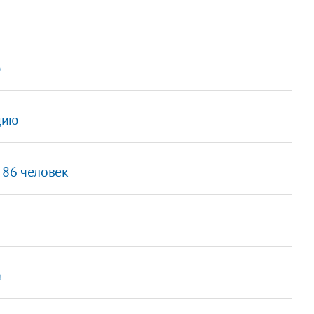
ю
цию
 86 человек
а