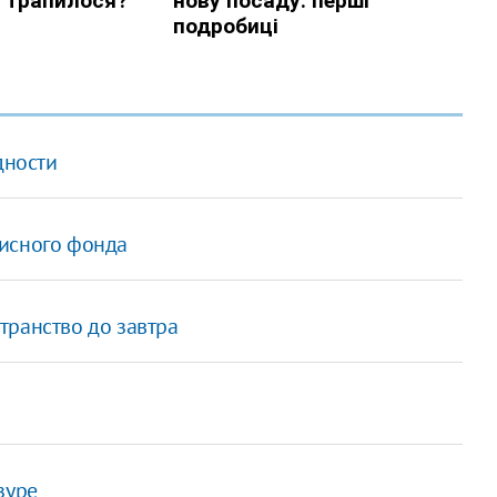
дности
зисного фонда
транство до завтра
зуре