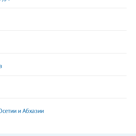
в
Осетии и Абхазии