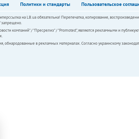
кция
Политики и стандарты
Пользовательское соглаш
перссылка на LB.ua обязательна! Перепечатка, копирование, воспроизведени
а" запрещено.
вости компаний" / "Пресрелиз" / "Promoted", являются рекламными и публикуют
х.
ия, обнародованные в рекламных материалах. Согласно украинскому законодат