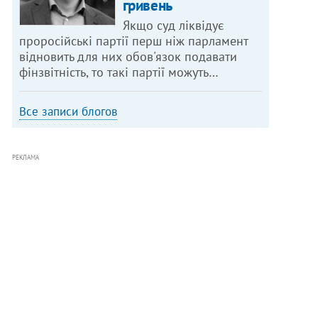
гривень
Якщо суд ліквідує
проросійські партії перш ніж парламент
відновить для них обов'язок подавати
фінзвітність, то такі партії можуть…
Все записи блогов
РЕКЛАМА