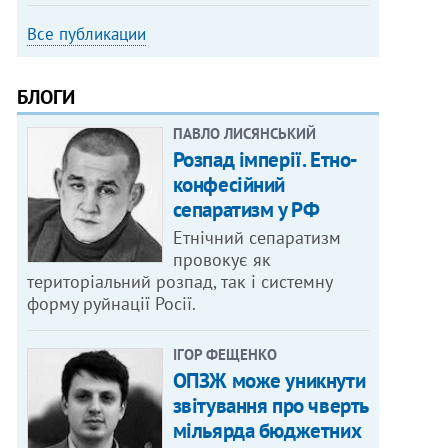
Все публикации
БЛОГИ
ПАВЛО ЛИСЯНСЬКИЙ
Розпад імперії. Етно-
конфесійний
сепаратизм у РФ
Етнічний сепаратизм
провокує як
територіальний розпад, так і системну
форму руйнації Росії.
ІГОР ФЕЩЕНКО
ОПЗЖ може уникнути
звітування про чверть
мільярда бюджетних