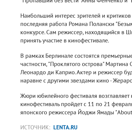
"Пропавший без вести" Анны Фенченко и "
Наибольший интерес зрителей и критиков
последняя работа Романа Полански "Безым
конкурсе. Сам режиссер, находящийся в 
принять участие в кинофестивале.
В рамках Берлинале состоятся премьерные
частности, "Проклятого острова" Мартина 
Леонардо ди Каприо. Актер и режиссер бу
наравне с другими звездами кино - Жерар
Жюри юбилейного фестиваля возглавляет 
кинофестиваль пройдет с 11 по 21 феврал
японского режиссера Йоджи Ямады "About 
ИСТОЧНИК:
LENTA.RU