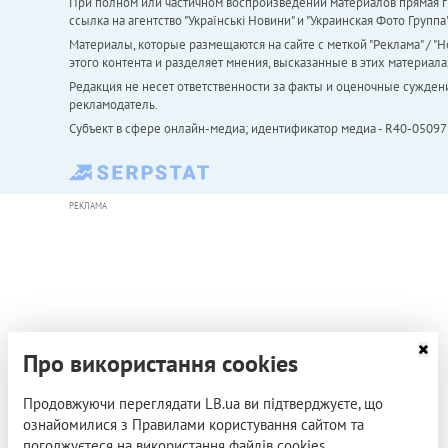
При полном или частичном воспроизведении материалов прямая ги
ссылка на агентство "Українськi Новини" и "Украинская Фото Групп
Материалы, которые размещаются на сайте с меткой "Реклама" / "Но
этого контента и разделяет мнения, высказанные в этих материала
Редакция не несет ответственности за факты и оценочные сужден
рекламодатель.
Субъект в сфере онлайн-медиа; идентификатор медиа - R40-05097
РЕКЛАМА
Про використання cookies
Продовжуючи переглядати LB.ua ви підтверджуєте, що
ознайомилися з Правилами користування сайтом та
погоджуєтеся на використання файлів cookies