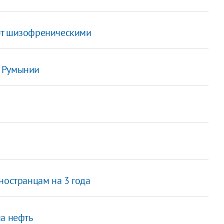
ют шизофреническими
в Румынии
ностранцам на 3 года
на нефть