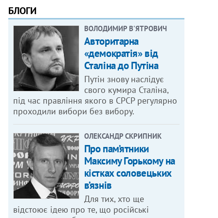
БЛОГИ
ВОЛОДИМИР В'ЯТРОВИЧ
Авторитарна
«демократія» від
Сталіна до Путіна
Путін знову наслідує
свого кумира Сталіна,
під час правління якого в СРСР регулярно
проходили вибори без вибору.
ОЛЕКСАНДР СКРИПНИК
Про пам’ятники
Максиму Горькому на
кістках соловецьких
в’язнів
Для тих, хто ще
відстоює ідею про те, що російські