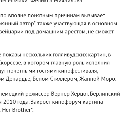
Весельчаки" Феликса Михайлова.
 по вполне понятным причинам вызывает
янный автор", также участвующая в основном
Швейцарии под домашним арестом, не сможет
 показы нескольких голливудских картин, в
Скорсезе, в котором главную роль исполнил
дут почетными гостями кинофестиваля,
ом Депардье, Беном Стиллером, Жанной Моро.
немецкий режиссер Вернер Херцог. Берлинский
я 2010 года. Закроет кинофорум картина
Her Brother".