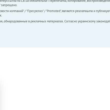
перссылка на LB.ua обязательна! Перепечатка, копирование, воспроизведени
а" запрещено.
вости компаний" / "Пресрелиз" / "Promoted", являются рекламными и публикуют
х.
ия, обнародованные в рекламных материалах. Согласно украинскому законодат