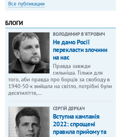
Все публикации
БЛОГИ
ВОЛОДИМИР В'ЯТРОВИЧ
Не дамо Росії
перекласти злочини
на нас
Правда завжди
сильніша. Тільки для
того, аби правда про борців за свободу в
1940-50-х вийшла на світло, потрібні були
десятиліття,…
СЕРГІЙ ДЕРКАЧ
Вступна кампанія
2022: спрощені
правила прийому та