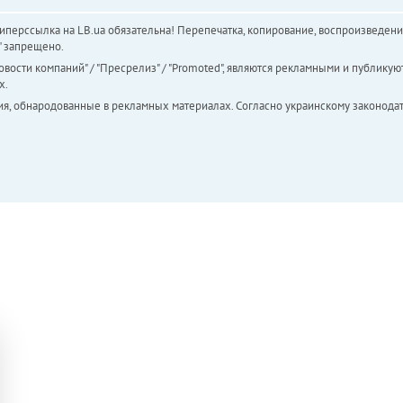
перссылка на LB.ua обязательна! Перепечатка, копирование, воспроизведени
а" запрещено.
вости компаний" / "Пресрелиз" / "Promoted", являются рекламными и публикуют
х.
ия, обнародованные в рекламных материалах. Согласно украинскому законодат