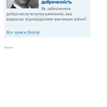
доброчесність
Як забезпечити
доброчесну вступну кампанію, яка
водночас відповідатиме викликам війни?
Все записи блогов
РЕКЛАМА