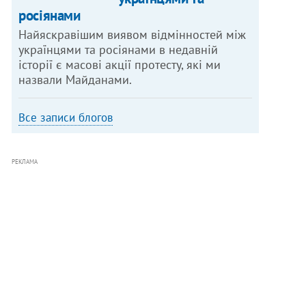
росіянами
Найяскравішим виявом відмінностей між
українцями та росіянами в недавній
історії є масові акції протесту, які ми
назвали Майданами.
Все записи блогов
РЕКЛАМА