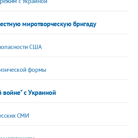
 режим с Украиной
местную миротворческую бригаду
езопасности США
физической формы
 войне" с Украиной
русских СМИ