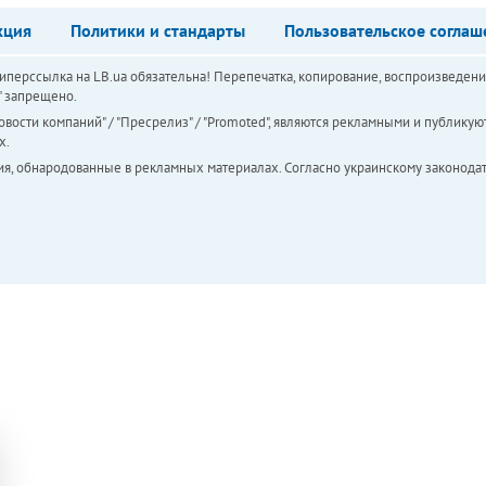
кция
Политики и стандарты
Пользовательское соглаш
перссылка на LB.ua обязательна! Перепечатка, копирование, воспроизведени
а" запрещено.
вости компаний" / "Пресрелиз" / "Promoted", являются рекламными и публикуют
х.
ия, обнародованные в рекламных материалах. Согласно украинскому законодат