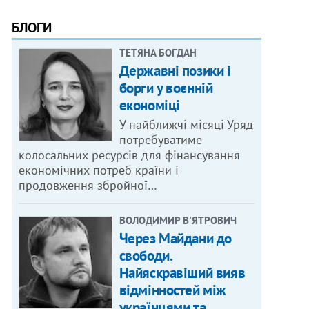
БЛОГИ
ТЕТЯНА БОГДАН
Державні позики і
борги у воєнній
економіці
У найближчі місяці Уряд
потребуватиме
колосальних ресурсів для фінансування
економічних потреб країни і
продовження збройної…
ВОЛОДИМИР В'ЯТРОВИЧ
Через Майдани до
свободи.
Найяскравіший вияв
відмінностей між
українцями та