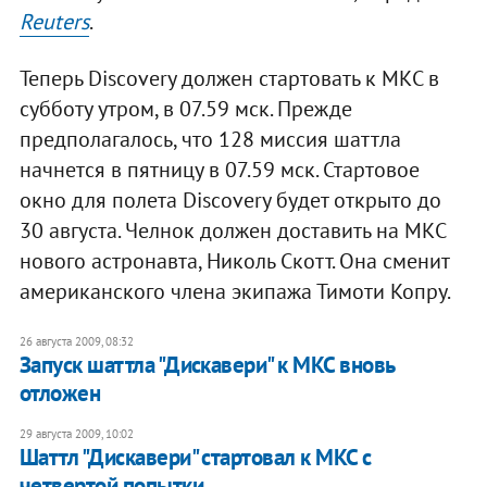
Reuters
.
Теперь Discovery должен стартовать к МКС в
субботу утром, в 07.59 мск. Прежде
предполагалось, что 128 миссия шаттла
начнется в пятницу в 07.59 мск. Стартовое
окно для полета Discovery будет открыто до
30 августа. Челнок должен доставить на МКС
нового астронавта, Николь Скотт. Она сменит
американского члена экипажа Тимоти Копру.
26 августа 2009, 08:32
Запуск шаттла "Дискавери" к МКС вновь
отложен
29 августа 2009, 10:02
Шаттл "Диcкавери" стартовал к МКС с
четвертой попытки