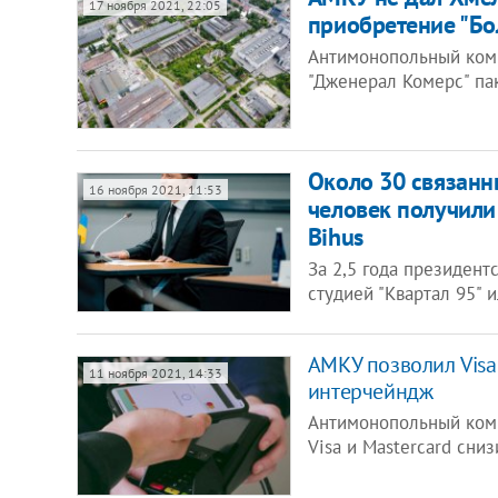
17 ноября 2021, 22:05
приобретение "Б
Антимонопольный ком
"Дженерал Комерс" па
Около 30 связанн
16 ноября 2021, 11:53
человек получили
Bihus
За 2,5 года президент
студией "Квартал 95" 
АМКУ позволил Visa
11 ноября 2021, 14:33
интерчейндж
Антимонопольный ком
Visa и Mastercard сни