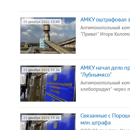
АМКУ оштрафовал з
29 декабря 2021, 13:40
Антимонопольный коми
"Приват" Игоря Коломо
АМКУ начал дело пр
22 декабря 2021, 16:30
"Лубнымясо"
Антимонопольный коми
хлебопродукт" через 
Связанные с Порош
21 декабря 2021, 18:48
млн. штрафа