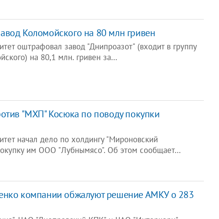
авод Коломойского на 80 млн гривен
тет оштрафовал завод "Днипроазот" (входит в группу
йского) на 80,1 млн. гривен за…
отив "МХП" Косюка по поводу покупки
тет начал дело по холдингу "Мироновский
покупку им ООО "Лубнымясо". Об этом сообщает…
енко компании обжалуют решение АМКУ о 283