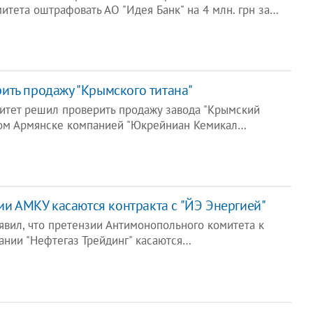
тета оштрафовать АО "Идея Банк" на 4 млн. грн за…
ить продажу "Крымского титана"
тет решил проверить продажу завода "Крымский
ном Армянске компанией "Юкрейниан Кемикал…
зии АМКУ касаются контракта с "ЙЭ Энергией"
явил, что претензии Антимонопольного комитета к
нии "Нефтегаз Трейдинг" касаются…