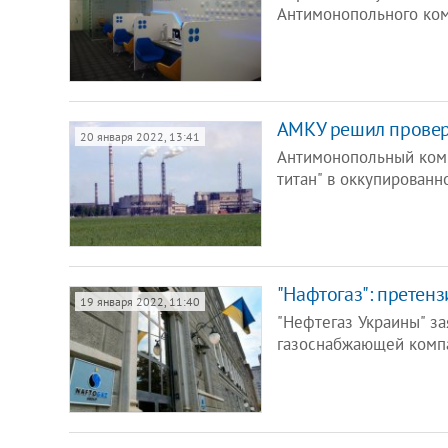
Антимонопольного коми
АМКУ решил провер
20 января 2022, 13:41
Антимонопольный коми
титан" в оккупирован
"Нафтогаз": претен
19 января 2022, 11:40
"Нефтегаз Украины" за
газоснабжающей компа