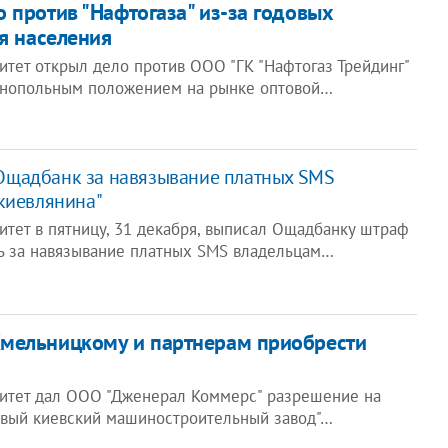
 против "Нафтогаза" из-за годовых
ля населения
тет открыл дело против ООО "ГК "Нафтогаз Трейдинг"
онопольным положением на рынке оптовой…
щадбанк за навязывание платных SMS
киевлянина"
тет в пятницу, 31 декабря, выписал Ощадбанку штраф
ь за навязывание платных SMS владельцам…
мельницкому и партнерам приобрести
итет дал ООО "Дженерал Коммерс" разрешение на
вый киевский машиностроительный завод"…