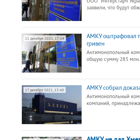
ООО "Интерстарч Укра
заявили, что будут о
АМКУ оштрафовал т
21 декабря 2021, 17:14
гривен
Антимонопольный коми
общую сумму 283 млн.
АМКУ собрал доказа
17 декабря 2021, 13:40
Антимонопольный коми
компаний, принадлеж
АМКУ не дал Хме