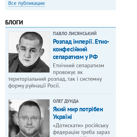
Все публикации
БЛОГИ
ПАВЛО ЛИСЯНСЬКИЙ
Розпад імперії. Етно-
конфесійний
сепаратизм у РФ
Етнічний сепаратизм
провокує як
територіальний розпад, так і системну
форму руйнації Росії.
ОЛЕГ ДУНДА
Який мир потрібен
Україні
«Дотискати» російську
федерацію треба зараз