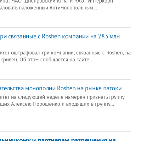
ина", ЧАО "Днепровский КПК" и ЧАО "Интеркорн"
бжаловать наложенный Антимонопольным…
ри связанные с Roshen компании на 283 млн
тет оштрафовал три компании, связанные с Roshen, на
 гривен. Об этом сообщается на сайте…
тельства монополии Roshen на рынке патоки
тет на следующей неделе намерен признать группу
ащих Алексею Порошенко и входящих в группу…
льницкому и партнерам разрешения на