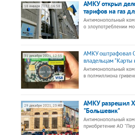
АМКУ открыл дело
18 января 2022, 16:58
тарифов на газ д
Антимонопольный коми
о злоупотреблении м
АМКУ оштрафовал О
31 декабря 2021, 12:55
владельцам "Карты 
Антимонопольный коми
в полмиллиона гривен
АМКУ разрешил Х
29 декабря 2021, 23:40
"Большевик"
Антимонопольный ком
приобретение АО "Пер