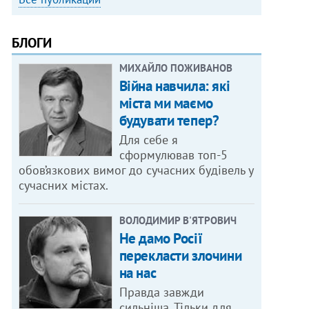
БЛОГИ
МИХАЙЛО ПОЖИВАНОВ
Війна навчила: які
міста ми маємо
будувати тепер?
Для себе я
сформулював топ-5
обов’язкових вимог до сучасних будівель у
сучасних містах.
ВОЛОДИМИР В'ЯТРОВИЧ
Не дамо Росії
перекласти злочини
на нас
Правда завжди
сильніша. Тільки для