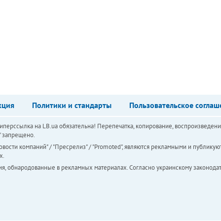
кция
Политики и стандарты
Пользовательское соглаш
перссылка на LB.ua обязательна! Перепечатка, копирование, воспроизведени
а" запрещено.
вости компаний" / "Пресрелиз" / "Promoted", являются рекламными и публикуют
х.
ия, обнародованные в рекламных материалах. Согласно украинскому законодат