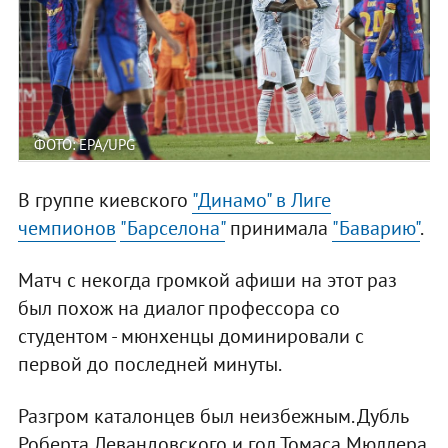
ФОТО: EPA/UPG
В группе киевского
"Динамо" в Лиге
чемпионов
"Барселона"
принимала
"Баварию"
.
Матч с некогда громкой афиши на этот раз
был похож на диалог профессора со
студентом - мюнхенцы доминировали с
первой до последней минуты.
Разгром каталонцев был неизбежным. Дубль
Роберта Левандовского и гол Томаса Мюллера