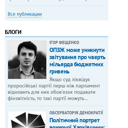
Все публикации
БЛОГИ
ІГОР ФЕЩЕНКО
ОПЗЖ може уникнути
звітування про чверть
мільярда бюджетних
гривень
Якщо суд ліквідує
проросійські партії перш ніж парламент
відновить для них обов'язок подавати
фінзвітність, то такі партії можуть…
ОБСЕРВАТОРІЯ ДЕМОКРАТІЇ
Політичний портрет
воюючої Харківщини: