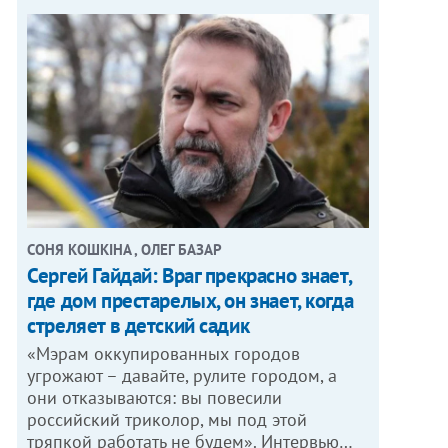
СОНЯ КОШКІНА , ОЛЕГ БАЗАР
Сергей Гайдай: Враг прекрасно знает,
где дом престарелых, он знает, когда
стреляет в детский садик
«Мэрам оккупированных городов
угрожают – давайте, рулите городом, а
они отказываются: вы повесили
российский триколор, мы под этой
тряпкой работать не будем». Интервью…