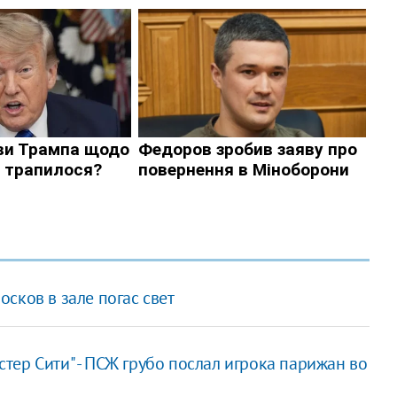
сков в зале погас свет
ер Сити" - ПСЖ грубо послал игрока парижан во