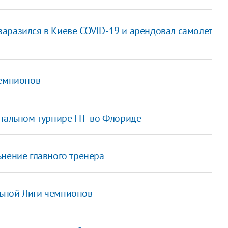
аразился в Киеве COVID-19 и арендовал самолет
чемпионов
нальном турнире ITF во Флориде
ьнение главного тренера
ьной Лиги чемпионов