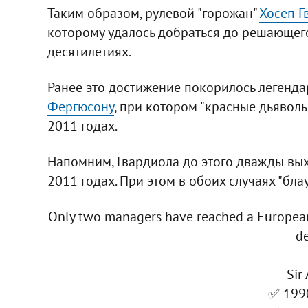
Таким образом, рулевой "горожан"
Хосеп Г
которому удалось добраться до решающего
десятилетиях.
Ранее это достижение покорилось легенд
Фергюсону
, при котором "красные дьяволы
2011 годах.
Напомним, Гвардиола до этого дважды выхо
2011 годах. При этом в обоих случаях "бл
Only two managers have reached a European 
d
Sir
✅ 199