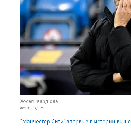
Хосеп Гвардіола
ФОТО: EPA/UPG
"Манчестер Сити" впервые в истории выше