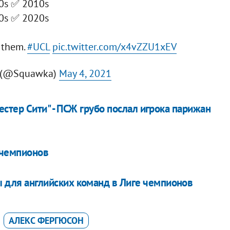
0s ✅ 2010s
0s ✅ 2020s
f them.
#UCL
pic.twitter.com/x4vZZU1xEV
l (@Squawka)
May 4, 2021
стер Сити" - ПСЖ грубо послал игрока парижан
 чемпионов
ы для английских команд в Лиге чемпионов
АЛЕКС ФЕРГЮСОН