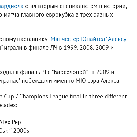
вардиола
стал вторым специалистом в истории,
 матча главного еврокубка в трех разных
арному наставнику
"Манчестер Юнайтед" Алексу
" играли в финале ЛЧ в 1999, 2008, 2009 и
дил в финал ЛЧ с "Барселоной" - в 2009 и
аугранас" побеждали именно МЮ сэра Алекса.
Cup / Champions League final in three different
ecades:
 Alex Pep
0s ✅ 2000s