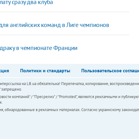
ату сразу два клуба
 для английских команд в Лиге чемпионов
ю драку в чемпионате Франции
кция
Политики и стандарты
Пользовательское соглаш
перссылка на LB.ua обязательна! Перепечатка, копирование, воспроизведени
а" запрещено.
вости компаний" / "Пресрелиз" / "Promoted", являются рекламными и публикуют
х.
ия, обнародованные в рекламных материалах. Согласно украинскому законодат