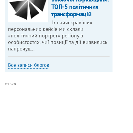
ТОП-5 політичних
трансформацій
Із найяскравіших
персональних кейсів ми склали
«політичний портрет» регіону в
особистостях, чиї позиції та дії виявились
напрочуд…
Все записи блогов
РЕКЛАМА