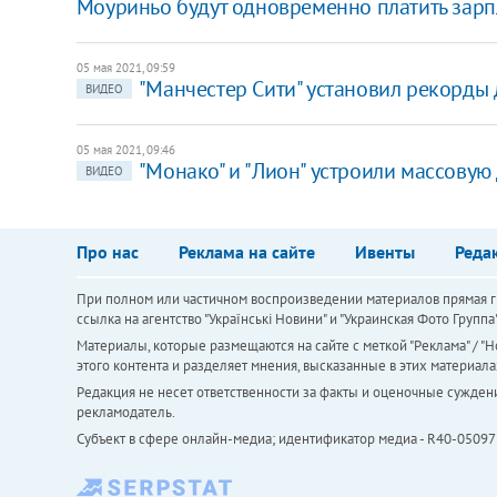
Моуриньо будут одновременно платить зарпл
05 мая 2021, 09:59
"Манчестер Сити" установил рекорды
ВИДЕО
05 мая 2021, 09:46
"Монако" и "Лион" устроили массову
ВИДЕО
Про нас
Реклама на сайте
Ивенты
Реда
При полном или частичном воспроизведении материалов прямая ги
ссылка на агентство "Українськi Новини" и "Украинская Фото Групп
Материалы, которые размещаются на сайте с меткой "Реклама" / "Но
этого контента и разделяет мнения, высказанные в этих материала
Редакция не несет ответственности за факты и оценочные сужден
рекламодатель.
Субъект в сфере онлайн-медиа; идентификатор медиа - R40-05097