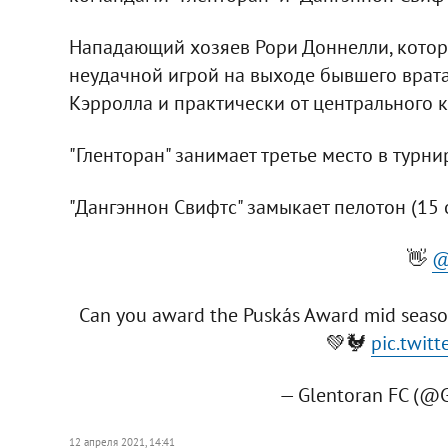
Нападающий хозяев Рори Доннелли, котор
неудачной игрой на выходе бывшего врат
Кэрролла и практически от центрального к
"Гленторан" занимает третье место в турни
"Дангэннон Свифтс" замыкает пелотон (15 
👋
@
Can you award the Puskás Award mid season
💚🐓
pic.twit
— Glentoran FC (@
12 апреля 2021, 14:41