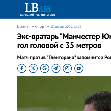
Главная
—
Спорт
—
13 апреля 2021
, 12:22
Экс-вратарь "Манчестер Ю
гол головой с 35 метров
Матч против "Гленторана" запомнится Ро