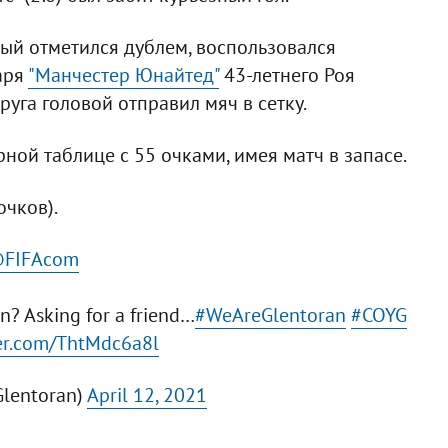
ый отметился дублем, воспользовался
аря
"Манчестер Юнайтед"
43-летнего Роя
руга головой отправил мяч в сетку.
рной таблице с 55 очками, имея матч в запасе.
очков).
FIFAcom
? Asking for a friend…
#WeAreGlentoran
#COYG
ter.com/ThtMdc6a8l
Glentoran)
April 12, 2021