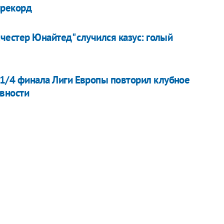
ирекорд
нчестер Юнайтед" случился казус: голый
 1/4 финала Лиги Европы повторил клубное
вности