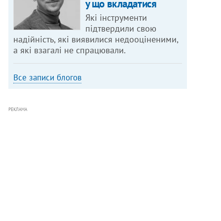
у що вкладатися
Які інструменти
підтвердили свою
надійність, які виявилися недооціненими,
а які взагалі не спрацювали.
Все записи блогов
РЕКЛАМА