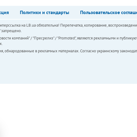
кция
Политики и стандарты
Пользовательское соглаш
перссылка на LB.ua обязательна! Перепечатка, копирование, воспроизведени
а" запрещено.
вости компаний" / "Пресрелиз" / "Promoted", являются рекламными и публикуют
х.
ия, обнародованные в рекламных материалах. Согласно украинскому законодат