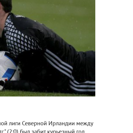
ной лиги Северной Ирландии между
" (2:0) был забит курьезный гол.