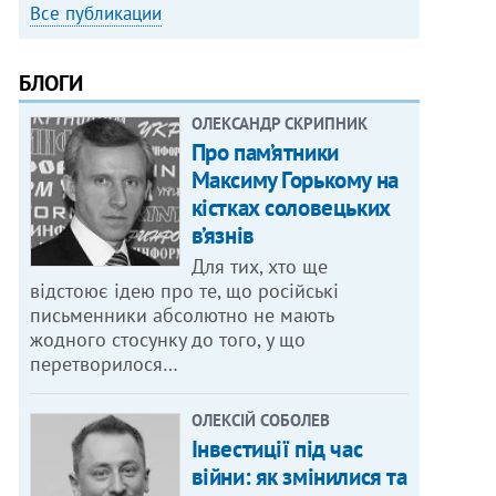
Все публикации
БЛОГИ
ОЛЕКСАНДР СКРИПНИК
Про пам’ятники
Максиму Горькому на
кістках соловецьких
в’язнів
Для тих, хто ще
відстоює ідею про те, що російські
письменники абсолютно не мають
жодного стосунку до того, у що
перетворилося…
ОЛЕКСІЙ СОБОЛЕВ
Інвестиції під час
війни: як змінилися та