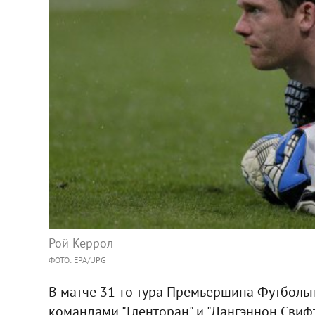
Рой Керрол
ФОТО: EPA/UPG
В матче 31-го тура Премьершипа Футболь
командами "Гленторан" и "Дангэннон Свифтс