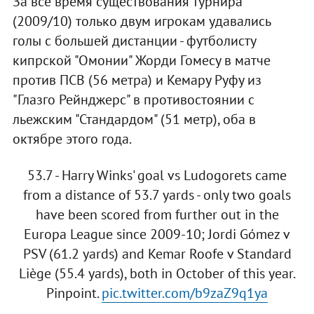
За все время существования турнира
(2009/10) только двум игрокам удавались
голы с большей дистанции - футболисту
кипрской "Омонии" Жорди Гомесу в матче
против ПСВ (56 метра) и Кемару Руфу из
"Глазго Рейнджерс" в противостоянии с
льежским "Стандардом" (51 метр), оба в
октябре этого года.
53.7 - Harry Winks' goal vs Ludogorets came
from a distance of 53.7 yards - only two goals
have been scored from further out in the
Europa League since 2009-10; Jordi Gómez v
PSV (61.2 yards) and Kemar Roofe v Standard
Liège (55.4 yards), both in October of this year.
Pinpoint.
pic.twitter.com/b9zaZ9q1ya