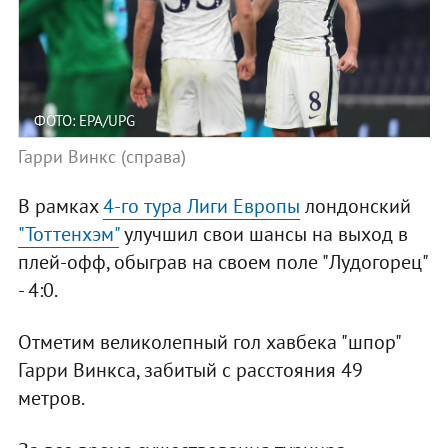
ФОТО: EPA/UPG
Гарри Винкс (справа)
В рамках
4-го тура Лиги Европы
лондонский
"Тоттенхэм"
улучшил свои шансы на выход в
плей-офф, обыграв на своем поле "Лудогорец"
- 4:0.
Отметим великолепный гол хавбека "шпор"
Гарри Винкса, забитый с расстояния 49
метров.