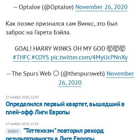
— OptaJoe (@OptaJoe)
November 26, 2020
Как позже признался сам Винкс, это был
заброс на Гарета Бэйла.
GOAL! HARRY WINKS OH MY GOD 🤯🤯🤯
#THFC
#COYS
pic.twitter.com/4MyUcPNnXy
— The Spurs Web ⚪️ (@thespursweb)
November
26, 2020
27 ноября 2020, 12:59
Определился первый квартет, вышедший в
плей-офф Лиги Европы
27 ноября 2020, 12:34
"Тоттенхэм" повторил рекорд
ВИДЕО
результативности в Лиге Европы