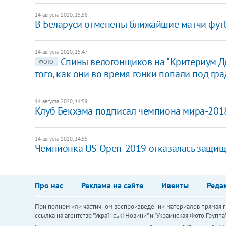
14 августа 2020, 15:58
В Беларуси отменены ближайшие матчи фут
14 августа 2020, 15:47
Спины велогонщиков на "Критериум Д
ФОТО
того, как они во время гонки попали под гра
14 августа 2020, 14:59
Клуб Бекхэма подписал чемпиона мира-201
14 августа 2020, 14:55
Чемпионка US Open-2019 отказалась защищат
Про нас
Реклама на сайте
Ивенты
Реда
При полном или частичном воспроизведении материалов прямая ги
ссылка на агентство "Українськi Новини" и "Украинская Фото Групп