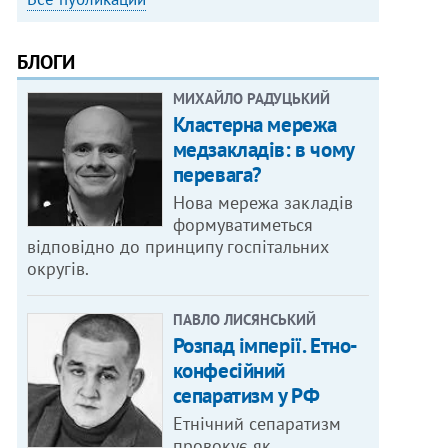
БЛОГИ
МИХАЙЛО РАДУЦЬКИЙ
Кластерна мережа
медзакладів: в чому
перевага?
Нова мережа закладів
формуватиметься
відповідно до принципу госпітальних
округів.
ПАВЛО ЛИСЯНСЬКИЙ
Розпад імперії. Етно-
конфесійний
сепаратизм у РФ
Етнічний сепаратизм
провокує як