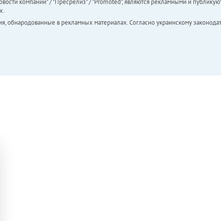
вости компаний" / "Пресрелиз" / "Promoted", являются рекламными и публикуют
х.
ия, обнародованные в рекламных материалах. Согласно украинскому законодат