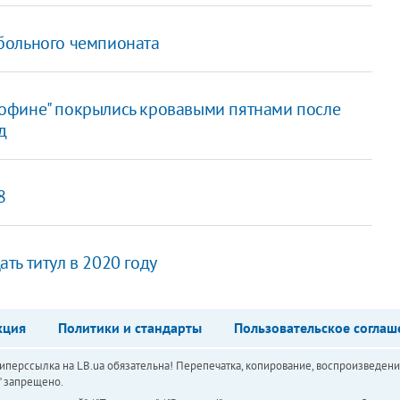
больного чемпионата
офине" покрылись кровавыми пятнами после
д
8
ь титул в 2020 году
кция
Политики и стандарты
Пользовательское соглаш
перссылка на LB.ua обязательна! Перепечатка, копирование, воспроизведени
а" запрещено.