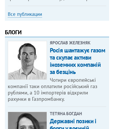
Все публикации
БЛОГИ
ЯРОСЛАВ ЖЕЛЕЗНЯК
Росія шантажує газом
та скупає активи
іноземних компаній
за безцінь
Чотири європейські
компанії таки оплатили російський газ
рублями, а 10 імпортерів відкрили
рахунки в Газпромбанку.
ТЕТЯНА БОГДАН
Державні позики і
борги у воєнній