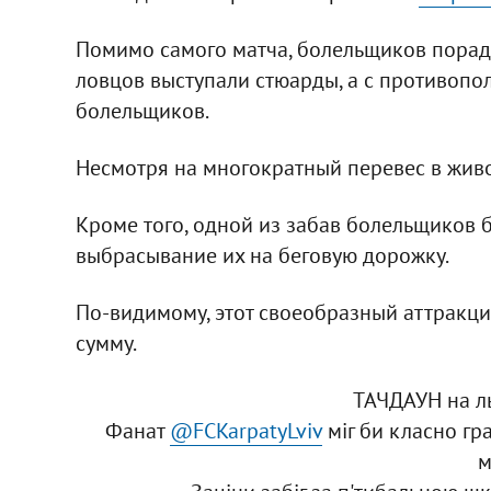
Помимо самого матча, болельщиков порадо
ловцов выступали стюарды, а с противопо
болельщиков.
Несмотря на многократный перевес в живой
Кроме того, одной из забав болельщиков 
выбрасывание их на беговую дорожку.
По-видимому, этот своеобразный аттракци
сумму.
ТАЧДАУН на ль
Фанат
@FCKarpatyLviv
міг би класно гр
м