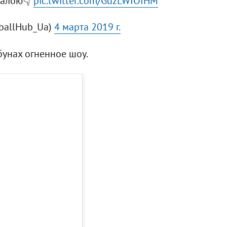
калою👇
pic.twitter.com/GdzLWIOfHM
ballHub_Ua)
4 марта 2019 г.
бунах огненное шоу.