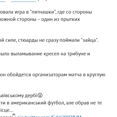
вала игра в "пятнашки", где со стороны
ложной стороны – один из прытких
 силе, стюарды не сразу поймали "зайца".
было выламывание кресел на трибуне и
он обойдется организаторам матча в круглую
вівському дербі😲
ати в американський футбол, але обрав не те
ісце...