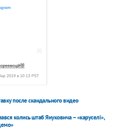
agram
#мореемоцій😻
Мар 2019 в 10:13 PST
тавку после скандального видео
ався колись штаб Януковича – «каруселі»,
удемо»