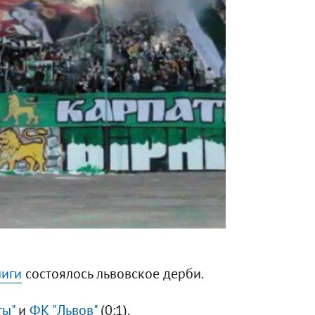
лиги
состоялось львовское дерби.
ты"
и
ФК "Львов"
(0:1).