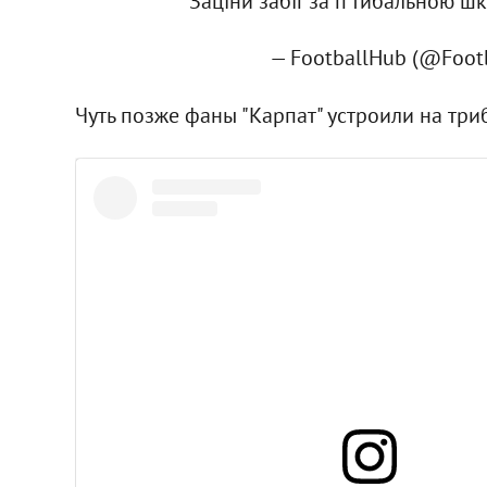
Заціни забіг за п'тибальною ш
— FootballHub (@Foot
Чуть позже фаны "Карпат" устроили на три