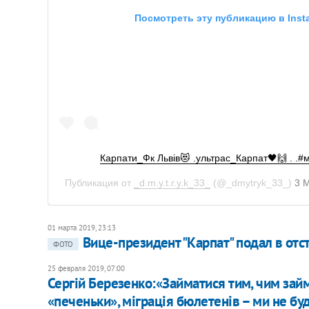
Посмотреть эту публикацию в Inst
Карпати_Фк Львів😻 .ультрас_Карпат🖤🙌 . .
Публикация от
_d.m.y.t.r.y.k_33_
(@_dmytryk_33_)
3 
01 марта 2019, 23:13
Вице-президент "Карпат" подал в отс
ФОТО
25 февраля 2019, 07:00
Сергій Березенко:«Займатися тим, чим займ
«печеньки», міграція бюлетенів – ми не б