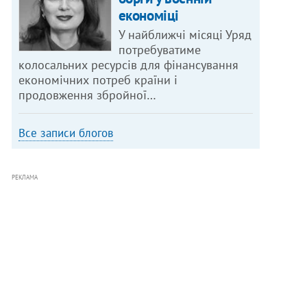
економіці
У найближчі місяці Уряд
потребуватиме
колосальних ресурсів для фінансування
економічних потреб країни і
продовження збройної…
Все записи блогов
РЕКЛАМА