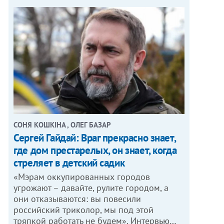
СОНЯ КОШКІНА , ОЛЕГ БАЗАР
Сергей Гайдай: Враг прекрасно знает,
где дом престарелых, он знает, когда
стреляет в детский садик
«Мэрам оккупированных городов
угрожают – давайте, рулите городом, а
они отказываются: вы повесили
российский триколор, мы под этой
тряпкой работать не будем». Интервью…