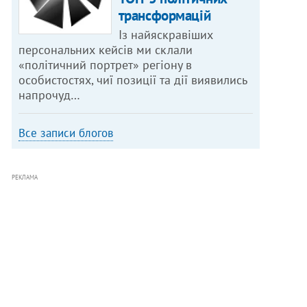
трансформацій
Із найяскравіших
персональних кейсів ми склали
«політичний портрет» регіону в
особистостях, чиї позиції та дії виявились
напрочуд…
Все записи блогов
РЕКЛАМА