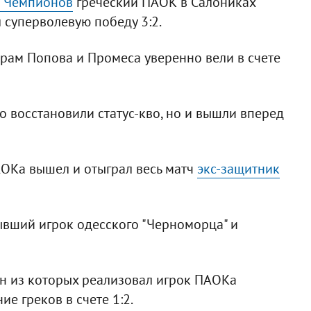
и Чемпионов
греческий ПАОК в Салониках
 суперволевую победу 3:2.
арам Попова и Промеса уверенно вели в счете
о восстановили статус-кво, но и вышли вперед
ПАОКа вышел и отыграл весь матч
экс-защитник
ывший игрок одесского "Черноморца" и
ин из которых реализовал игрок ПАОКа
ие греков в счете 1:2.