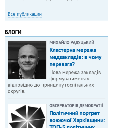
Все публикации
БЛОГИ
МИХАЙЛО РАДУЦЬКИЙ
Кластерна мережа
медзакладів: в чому
перевага?
Нова мережа закладів
формуватиметься
відповідно до принципу госпітальних
округів.
ОБСЕРВАТОРІЯ ДЕМОКРАТІЇ
Політичний портрет
воюючої Харківщини:
ТОП-5 політичних