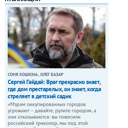
СОНЯ КОШКІНА , ОЛЕГ БАЗАР
Сергей Гайдай: Враг прекрасно знает,
где дом престарелых, он знает, когда
стреляет в детский садик
«Мэрам оккупированных городов
угрожают – давайте, рулите городом, а
они отказываются: вы повесили
российский триколор, мы под этой