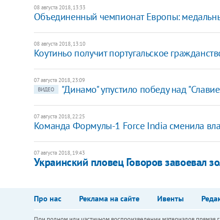
08 августа 2018, 13:33
Объединенный чемпионат Европы: медальны
08 августа 2018, 13:10
Коутиньо получит португальское гражданство
07 августа 2018, 23:09
"Динамо" упустило победу над "Славие
ВИДЕО
07 августа 2018, 22:25
Команда Формулы-1 Force India сменила вл
07 августа 2018, 19:43
Украинский пловец Говоров завоевал зо
Про нас
Реклама на сайте
Ивенты
Реда
При полном или частичном воспроизведении материалов прямая ги