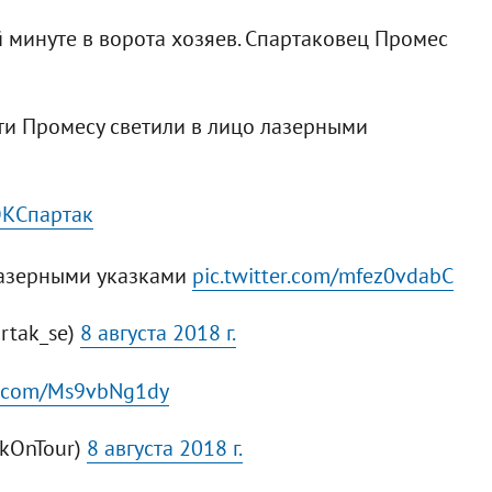
 минуте в ворота хозяев. Спартаковец Промес
ьти Промесу светили в лицо лазерными
КСпартак
лазерными указками
pic.twitter.com/mfez0vdabC
rtak_se)
8 августа 2018 г.
er.com/Ms9vbNg1dy
kOnTour)
8 августа 2018 г.