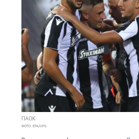
ПАОК
ФОТО: EPA/UPG