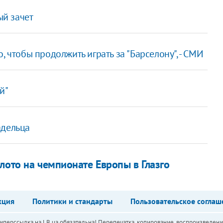
й зачет
, чтобы продолжить играть за "Барселону", - СМИ
й"
адельца
лото на чемпионате Европы в Глазго
кция
Политики и стандарты
Пользовательское соглаш
перссылка на LB.ua обязательна! Перепечатка, копирование, воспроизведени