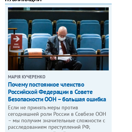
МАРІЯ КУЧЕРЕНКО
​Почему постоянное членство
Российской Федерации в Совете
Безопасности ООН – большая ошибка
Если не принять меры против
сегодняшней роли России в Совбезе ООН
– мы получим значительные сложности с
расследованием преступлений РФ,