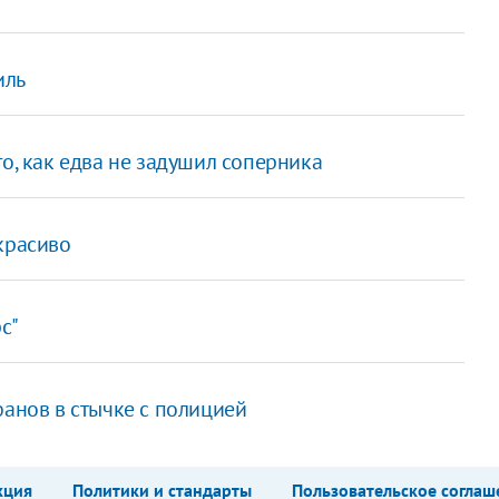
иль
го, как едва не задушил соперника
красиво
с"
фанов в стычке с полицией
кция
Политики и стандарты
Пользовательское соглаш