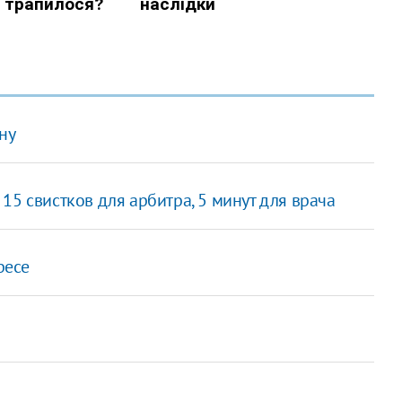
ону
15 свистков для арбитра, 5 минут для врача
ресе