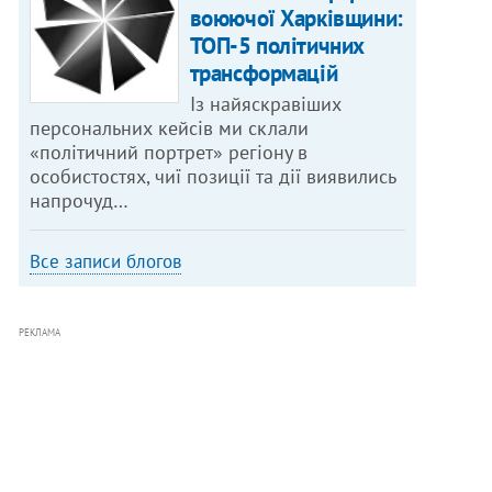
воюючої Харківщини:
ТОП-5 політичних
трансформацій
Із найяскравіших
персональних кейсів ми склали
«політичний портрет» регіону в
особистостях, чиї позиції та дії виявились
напрочуд…
Все записи блогов
РЕКЛАМА