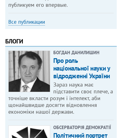
публикуем его впервые.
Все публикации
БЛОГИ
БОГДАН ДАНИЛИШИН
Про роль
національної науки у
відродженні України
Зараз наука має
підставити своє плече, а
точніше вкласти розум і інтелект, аби
щонайшвидше досягти відновлення
економіки нашої держави.
ОБСЕРВАТОРІЯ ДЕМОКРАТІЇ
Політичний портрет