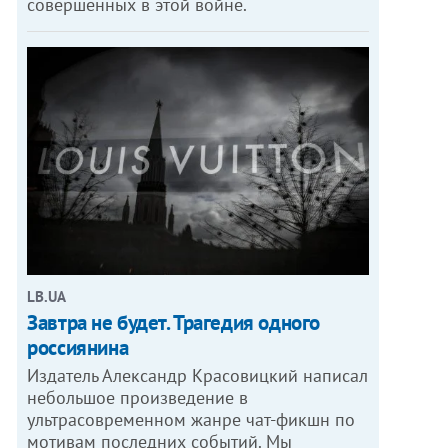
совершенных в этой войне.
LB.UA
Завтра не будет. Трагедия одного
россиянина
Издатель Александр Красовицкий написал
небольшое произведение в
ультрасовременном жанре чат-фикшн по
мотивам последних событий. Мы