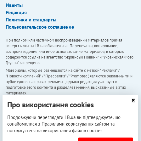
Ивенты
Редакция
Политики и стандарты
Пользовательское соглашение
При полном или частичном воспроизведении материалов прямая
гиперссылка на LB.ua обязательна! Перепечатка, копирование,
воспроизведение или иное использование материалов, в которых
содержится ссылка на агентство "Українськi Новини" и "Украинская Фото
Группа" запрещено.
Материалы, которые размещаются на сайте с меткой "Реклама" /
"Новости компаний" / "Пресрелиз" / "Promoted", являются рекламными и
публикуются на правах рекламы. , однако редакция участвует в
подготовке этого контента и разделяет мнения, высказанные в этих
материалах.
Редакция не несет ответственности за факты и оценочные суждения,
Про використання cookies
обнародованные в рекламных материалах. Согласно украинскому
законодательству, ответственность за содержание рекламы несет
Продовжуючи переглядати LB.ua ви підтверджуєте, що
рекламодатель.
ознайомилися з Правилами користування сайтом та
Субъект в сфере онлайн-медиа; идентификатор медиа - R40-05097
погоджуєтеся на використання файлів cookies