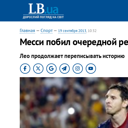
Главная
—
Спорт
—
19 сентября 2013
, 10:32
Месси побил очередной р
Лео продолжает переписывать историю