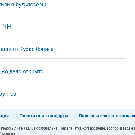
тили в бульдозеры
о" ЧМ
раины в Кубке Дэвиса
 но дело открыто
фунтов
кция
Политики и стандарты
Пользовательское соглаш
перссылка на LB.ua обязательна! Перепечатка, копирование, воспроизведени
а" запрещено.