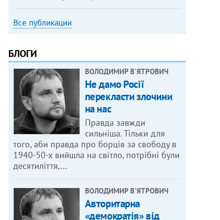
Все публикации
БЛОГИ
ВОЛОДИМИР В'ЯТРОВИЧ
Не дамо Росії
перекласти злочини
на нас
Правда завжди
сильніша. Тільки для
того, аби правда про борців за свободу в
1940-50-х вийшла на світло, потрібні були
десятиліття,…
ВОЛОДИМИР В'ЯТРОВИЧ
Авторитарна
«демократія» від