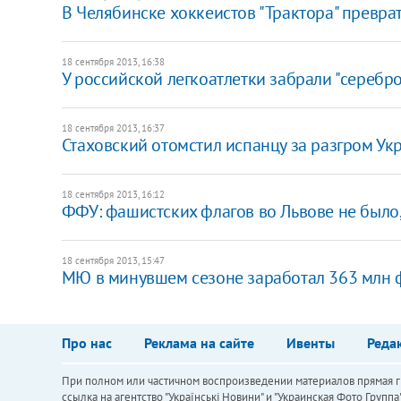
В Челябинске хоккеистов "Трактора" превра
18 сентября 2013, 16:38
У российской легкоатлетки забрали "серебр
18 сентября 2013, 16:37
Стаховский отомстил испанцу за разгром Ук
18 сентября 2013, 16:12
ФФУ: фашистских флагов во Львове не было,
18 сентября 2013, 15:47
МЮ в минувшем сезоне заработал 363 млн 
Про нас
Реклама на сайте
Ивенты
Реда
При полном или частичном воспроизведении материалов прямая ги
ссылка на агентство "Українськi Новини" и "Украинская Фото Групп