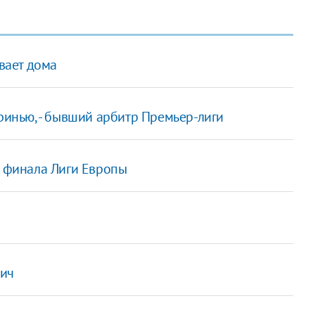
ывает дома
уринью, - бывший арбитр Премьер-лиги
о финала Лиги Европы
вич