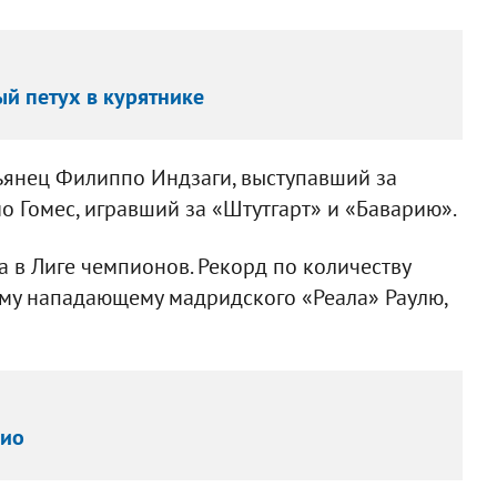
ый петух в курятнике
льянец Филиппо Индзаги, выступавший за
о Гомес, игравший за «Штутгарт» и «Баварию».
а в Лиге чемпионов. Рекорд по количеству
му нападающему мадридского «Реала» Раулю,
рио