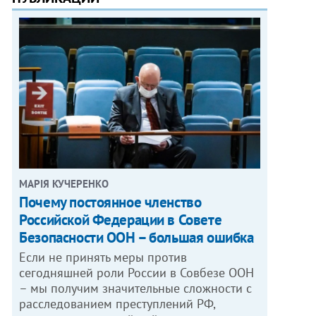
МАРІЯ КУЧЕРЕНКО
​Почему постоянное членство
Российской Федерации в Совете
Безопасности ООН – большая ошибка
Если не принять меры против
сегодняшней роли России в Совбезе ООН
– мы получим значительные сложности с
расследованием преступлений РФ,