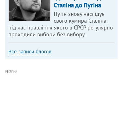
Сталіна до Путіна
Путін знову наслідує
свого кумира Сталіна,
під час правління якого в СРСР регулярно
проходили вибори без вибору.
Все записи блогов
РЕКЛАМА