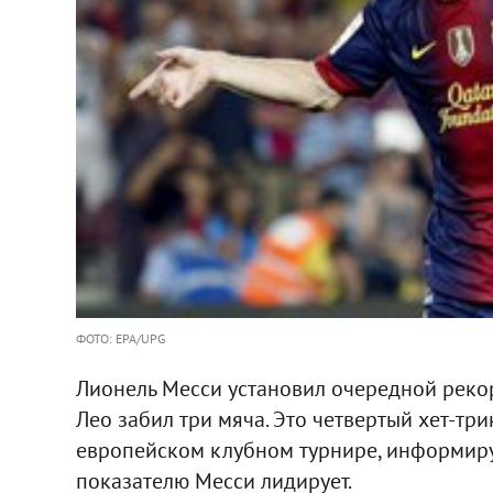
ФОТО: EPA/UPG
Лионель Месси установил очередной реко
Лео забил три мяча. Это четвертый хет-тр
европейском клубном турнире, информиру
показателю Месси лидирует.