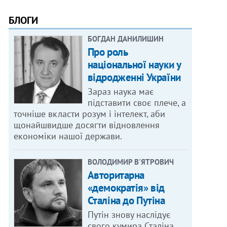
БЛОГИ
БОГДАН ДАНИЛИШИН
Про роль
національної науки у
відродженні України
Зараз наука має
підставити своє плече, а
точніше вкласти розум і інтелект, аби
щонайшвидше досягти відновлення
економіки нашої держави.
ВОЛОДИМИР В'ЯТРОВИЧ
Авторитарна
«демократія» від
Сталіна до Путіна
Путін знову наслідує
свого кумира Сталіна,