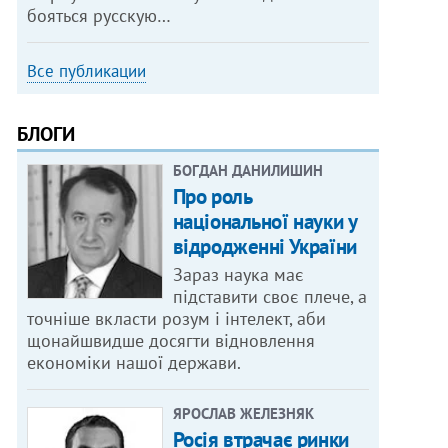
бояться русскую…
Все публикации
БЛОГИ
БОГДАН ДАНИЛИШИН
Про роль
національної науки у
відродженні України
Зараз наука має
підставити своє плече, а
точніше вкласти розум і інтелект, аби
щонайшвидше досягти відновлення
економіки нашої держави.
ЯРОСЛАВ ЖЕЛЕЗНЯК
Росія втрачає ринки