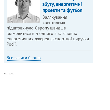
збуту, енергетичні
проекти та футбол
Залякування
«вентилем»
підштовхнуло Європу швидше
відмовитися від одного з ключових
енергетичних джерел експортної виручки
Росії.
Все записи блогов
РЕКЛАМА