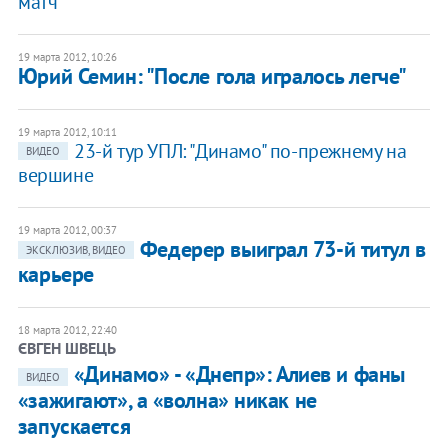
матч"
19 марта 2012, 10:26
Юрий Семин: "После гола игралось легче"
19 марта 2012, 10:11
23-й тур УПЛ: "Динамо" по-прежнему на
ВИДЕО
вершине
19 марта 2012, 00:37
Федерер выиграл 73-й титул в
ЭКСКЛЮЗИВ, ВИДЕО
карьере
18 марта 2012, 22:40
ЄВГЕН ШВЕЦЬ
«Динамо» - «Днепр»: Алиев и фаны
ВИДЕО
«зажигают», а «волна» никак не
запускается