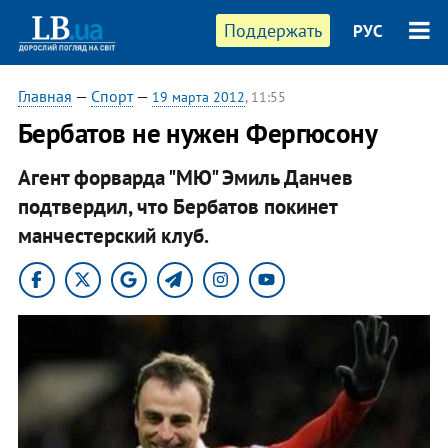
Поддержать
РУС
Главная
—
Спорт
—
19 марта 2012
, 11:55
Бербатов не нужен Фергюсону
Агент форварда "МЮ" Эмиль Данчев
подтвердил, что Бербатов покинет
манчестерский клуб.