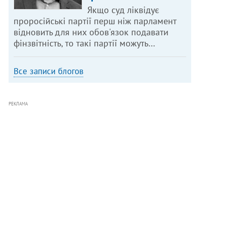
Якщо суд ліквідує
проросійські партії перш ніж парламент
відновить для них обов'язок подавати
фінзвітність, то такі партії можуть…
Все записи блогов
РЕКЛАМА