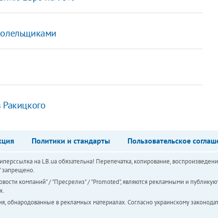
 болельщиками
з Ракицкого
кция
Политики и стандарты
Пользовательское соглаш
перссылка на LB.ua обязательна! Перепечатка, копирование, воспроизведени
а" запрещено.
вости компаний" / "Пресрелиз" / "Promoted", являются рекламными и публикуют
х.
ия, обнародованные в рекламных материалах. Согласно украинскому законодат