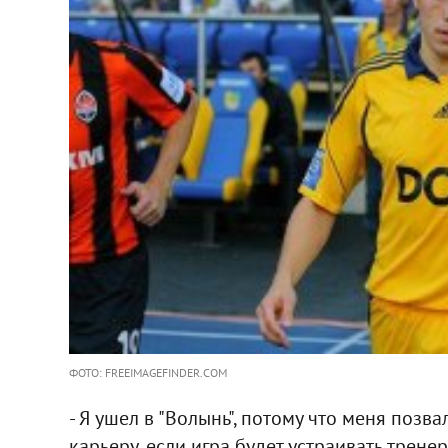
ФОТО: FREEIMAGEFINDER.COM
- Я ушел в "Волынь", потому что меня позва
карьеру, если игра будет устраивать тренер