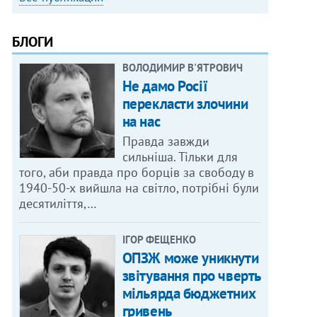
БЛОГИ
ВОЛОДИМИР В'ЯТРОВИЧ
Не дамо Росії
перекласти злочини
на нас
Правда завжди
сильніша. Тільки для
того, аби правда про борців за свободу в
1940-50-х вийшла на світло, потрібні були
десятиліття,…
ІГОР ФЕЩЕНКО
ОПЗЖ може уникнути
звітування про чверть
мільярда бюджетних
гривень