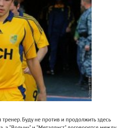
л тренер. Буду не против и продолжить здесь
а, а "Волынь" и "Металлист" договорятся между