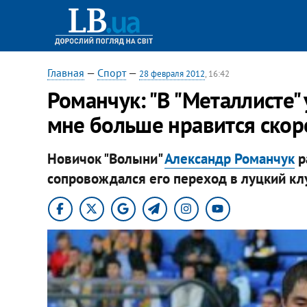
Главная
—
Спорт
—
28 февраля 2012
, 16:42
Романчук: "В "Металлисте" 
мне больше нравится скор
Новичок "Волыни"
Александр Романчук
р
сопровождался его переход в луцкий клу