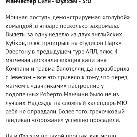
Манчестер Сити - Фулхэм - 3:0
Мощная поступь, демонстрируемая «голубой»
командой, в январе несколько захромала.
Вылеты за одну неделю из двух английских
Кубков, плюс проигрыш на «Гудисон Парк»
Эвертону в предыдущем туре АПЛ, плюс 4-
матчевая дисквалификация капитана
Компани и травма Балотелли, да неразбериха
с Тевесом – все это привело к тому, что перед
матчем с «дачниками» настроение у
подопечных Роберто Манчини было не из
лучших. Надежды на сложный календарь МЮ
себя не оправдали. Более того, трехочковый
гандикап «горожане» успешно просадили.
Да и Фулхэм не такой простак, как могло