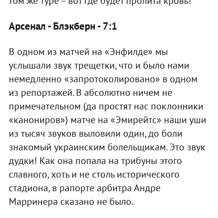
том же туре – вот где будет пролита кровь!
Арсенал - Блэкберн - 7:1
В одном из матчей на «Энфилде» мы
услышали звук трещетки, что и было нами
немедленно «запротоколировано» в одном
из репортажей. В абсолютно ничем не
примечательном (да простят нас поклонники
«канониров») матче на «Эмирейтс» наши уши
из тысяч звуков выловили один, до боли
знакомый украинским болельщикам. Это звук
дудки! Как она попала на трибуны этого
славного, хоть и не столь исторического
стадиона, в рапорте арбитра Андре
Марринера сказано не было.