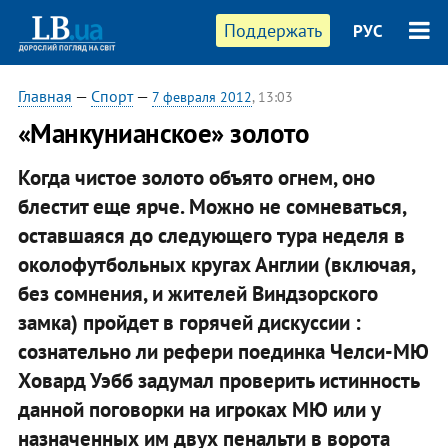
Поддержать
РУС
Главная
—
Спорт
—
7 февраля 2012
, 13:03
​«Манкунианское» золото
Когда чистое золото объято огнем, оно
блестит еще ярче. Можно не сомневаться,
оставшаяся до следующего тура неделя в
околофутбольных кругах Англии (включая,
без сомнения, и жителей Виндзорского
замка) пройдет в горячей дискуссии :
сознательно ли рефери поединка Челси-МЮ
Ховард Уэбб задумал проверить истинность
данной поговорки на игроках МЮ или у
назначенных им двух пенальти в ворота