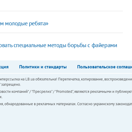
ом молодые ребята»
овать специальные методы борьбы с файерами
кция
Политики и стандарты
Пользовательское соглаш
перссылка на LB.ua обязательна! Перепечатка, копирование, воспроизведени
а" запрещено.
вости компаний" / "Пресрелиз" / "Promoted", являются рекламными и публикуют
х.
ия, обнародованные в рекламных материалах. Согласно украинскому законодат