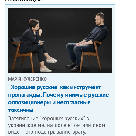
МАРІЯ КУЧЕРЕНКО
"Хорошие русские" как инструмент
пропаганды. Почему мнимые русские
оппозиционеры и несогласные
токсичны
Затягивание "хороших русских" в
украинское медиа-поле в том или ином
виде – это подыгрывание врагу.