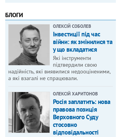
БЛОГИ
ОЛЕКСІЙ СОБОЛЕВ
Інвестиції під час
війни: як змінилися та
у що вкладатися
Які інструменти
підтвердили свою
надійність, які виявилися недооціненими,
а які взагалі не спрацювали.
ОЛЕКСІЙ ХАРИТОНОВ
Росія заплатить: нова
правова позиція
Верховного Суду
стосовно
відповідальності