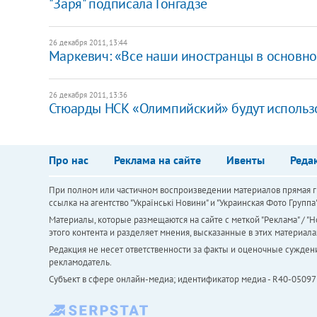
"Заря" подписала Гонгадзе
26 декабря 2011, 13:44
Маркевич: «Все наши иностранцы в основн
26 декабря 2011, 13:36
Стюарды НСК «Олимпийский» будут использ
Про нас
Реклама на сайте
Ивенты
Реда
При полном или частичном воспроизведении материалов прямая ги
ссылка на агентство "Українськi Новини" и "Украинская Фото Групп
Материалы, которые размещаются на сайте с меткой "Реклама" / "Но
этого контента и разделяет мнения, высказанные в этих материала
Редакция не несет ответственности за факты и оценочные сужден
рекламодатель.
Субъект в сфере онлайн-медиа; идентификатор медиа - R40-05097