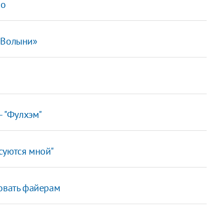
ко
«Волыни»
– "Фулхэм"
суются мной"
вовать файерам