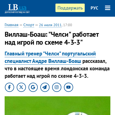
Поддержать
РУС
Главная
—
Спорт
—
26 июля 2011
, 17:00
Виллаш-Боаш: "Челси" работает
над игрой по схеме 4-3-3"
Главный тренер "Челси" португальский
специалист Андре Виллаш-Боаш
рассказал,
что в настоящее время лондонская команда
работает над игрой по схеме 4-3-3.