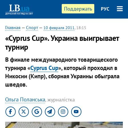
Поддержать
РУС
Главная
—
Спорт
—
10 февраля 2011
, 18:15
«Cyprus Cup». Украина выигрывает
турнир
В финале международного товарищеского
турнира «
Cyprus Cup
», который проходил в
Никосии (Кипр), сборная Украины обыграла
шведов.
Ольга Поланська
, журналістка