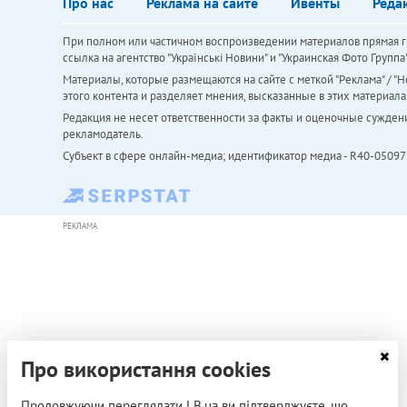
Про нас
Реклама на сайте
Ивенты
Реда
При полном или частичном воспроизведении материалов прямая ги
ссылка на агентство "Українськi Новини" и "Украинская Фото Групп
Материалы, которые размещаются на сайте с меткой "Реклама" / "Но
этого контента и разделяет мнения, высказанные в этих материала
Редакция не несет ответственности за факты и оценочные сужден
рекламодатель.
Субъект в сфере онлайн-медиа; идентификатор медиа - R40-05097
РЕКЛАМА
Про використання cookies
Продовжуючи переглядати LB.ua ви підтверджуєте, що