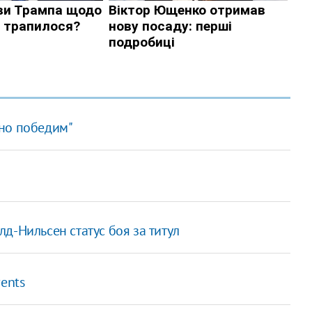
ьно победим"
д-Нильсен статус боя за титул
ents