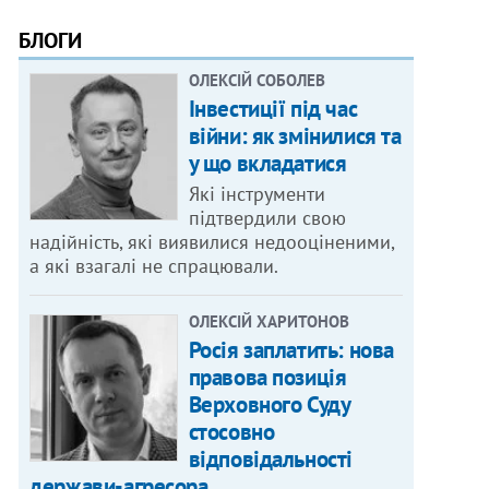
БЛОГИ
ОЛЕКСІЙ СОБОЛЕВ
Інвестиції під час
війни: як змінилися та
у що вкладатися
Які інструменти
підтвердили свою
надійність, які виявилися недооціненими,
а які взагалі не спрацювали.
ОЛЕКСІЙ ХАРИТОНОВ
Росія заплатить: нова
правова позиція
Верховного Суду
стосовно
відповідальності
держави-агресора