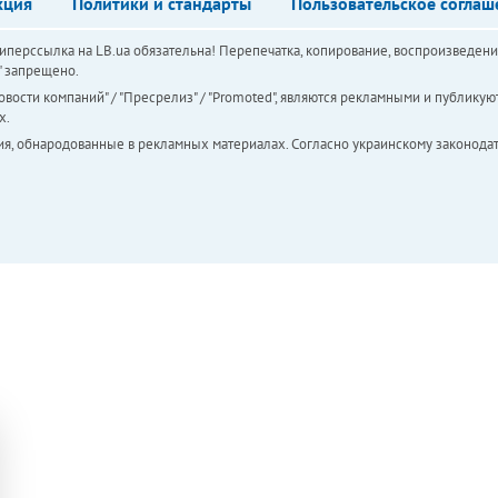
кция
Политики и стандарты
Пользовательское соглаш
перссылка на LB.ua обязательна! Перепечатка, копирование, воспроизведени
а" запрещено.
вости компаний" / "Пресрелиз" / "Promoted", являются рекламными и публикуют
х.
ия, обнародованные в рекламных материалах. Согласно украинскому законодат