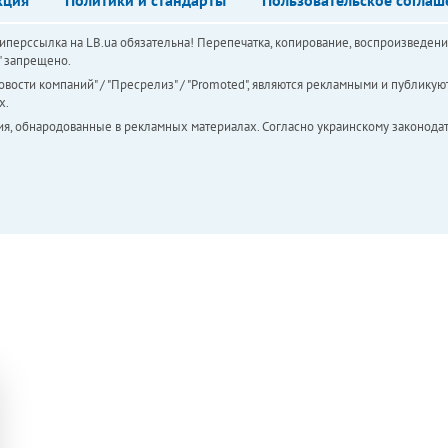
перссылка на LB.ua обязательна! Перепечатка, копирование, воспроизведени
а" запрещено.
вости компаний" / "Пресрелиз" / "Promoted", являются рекламными и публикуют
х.
ия, обнародованные в рекламных материалах. Согласно украинскому законодат