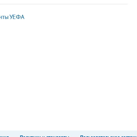
енты УЕФА
кция
Политики и стандарты
Пользовательское соглаш