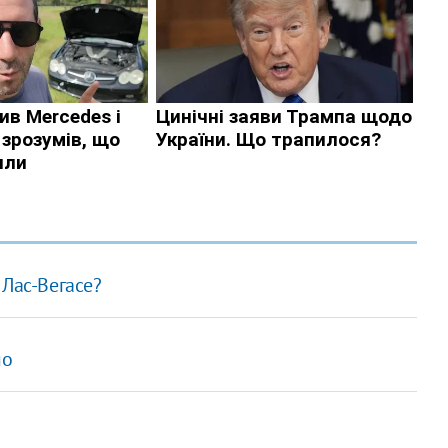
 Лас-Вегасе?
яо