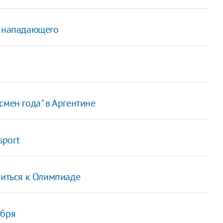
о нападающего
смен года" в Аргентине
sport
виться к Олимпиаде
абря