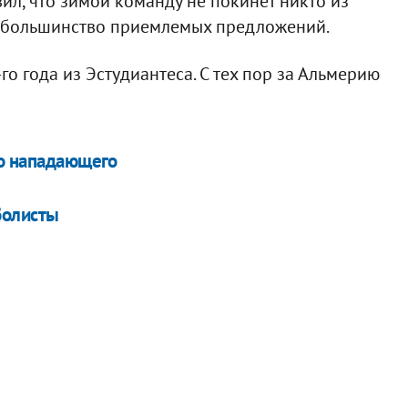
ил, что зимой команду не покинет никто из
ть большинство приемлемых предложений.
о года из Эстудиантеса. С тех пор за Альмерию
го нападающего
болисты