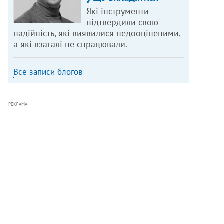
Які інструменти
підтвердили свою
надійність, які виявилися недооціненими,
а які взагалі не спрацювали.
Все записи блогов
РЕКЛАМА