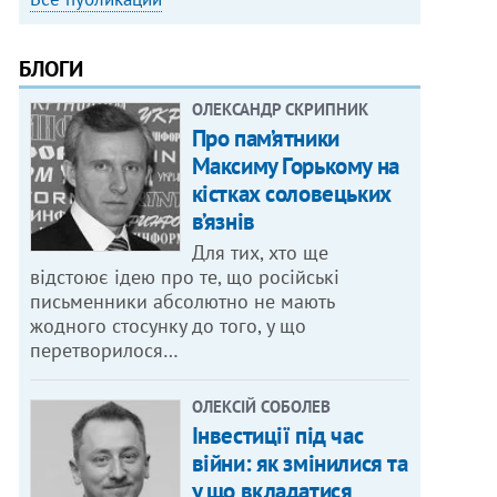
БЛОГИ
ОЛЕКСАНДР СКРИПНИК
Про пам’ятники
Максиму Горькому на
кістках соловецьких
в’язнів
Для тих, хто ще
відстоює ідею про те, що російські
письменники абсолютно не мають
жодного стосунку до того, у що
перетворилося…
ОЛЕКСІЙ СОБОЛЕВ
Інвестиції під час
війни: як змінилися та
у що вкладатися