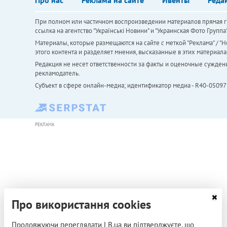
При полном или частичном воспроизведении материалов прямая ги
ссылка на агентство "Українськi Новини" и "Украинская Фото Групп
Материалы, которые размещаются на сайте с меткой "Реклама" / "Но
этого контента и разделяет мнения, высказанные в этих материала
Редакция не несет ответственности за факты и оценочные сужден
рекламодатель.
Субъект в сфере онлайн-медиа; идентификатор медиа - R40-05097
РЕКЛАМА
Про використання cookies
Продовжуючи переглядати LB.ua ви підтверджуєте, що