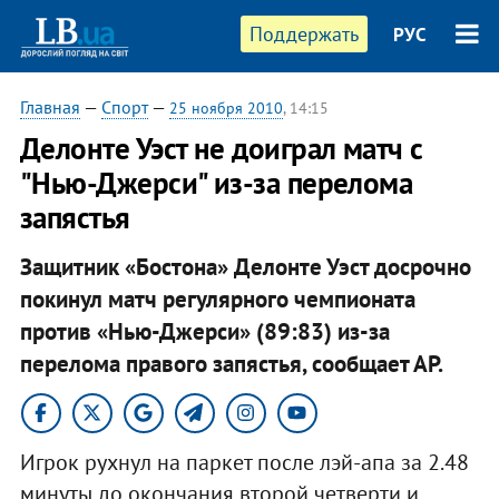
Поддержать
РУС
Главная
—
Спорт
—
25 ноября 2010
, 14:15
Делонте Уэст не доиграл матч с
"Нью-Джерси" из-за перелома
запястья
Защитник «Бостона» Делонте Уэст досрочно
покинул матч регулярного чемпионата
против «Нью-Джерси» (89:83) из-за
перелома правого запястья, сообщает АР.​
Игрок рухнул на паркет после лэй-апа за 2.48
минуты до окончания второй четверти и