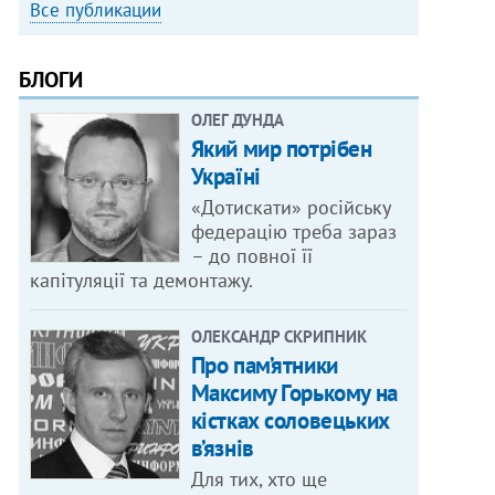
Все публикации
БЛОГИ
ОЛЕГ ДУНДА
Який мир потрібен
Україні
«Дотискати» російську
федерацію треба зараз
– до повної її
капітуляції та демонтажу.
ОЛЕКСАНДР СКРИПНИК
Про пам’ятники
Максиму Горькому на
кістках соловецьких
в’язнів
Для тих, хто ще