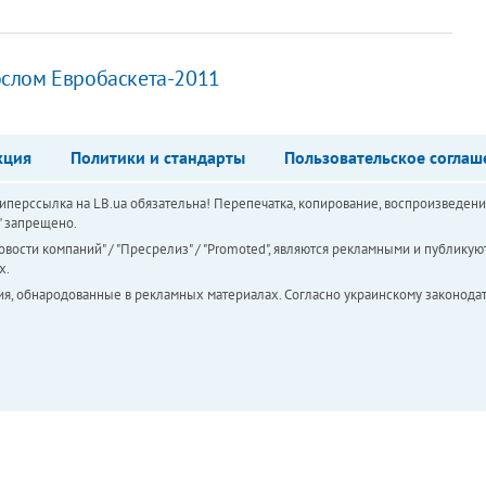
слом Евробаскета-2011
кция
Политики и стандарты
Пользовательское соглаш
перссылка на LB.ua обязательна! Перепечатка, копирование, воспроизведени
а" запрещено.
вости компаний" / "Пресрелиз" / "Promoted", являются рекламными и публикуют
х.
ия, обнародованные в рекламных материалах. Согласно украинскому законодат