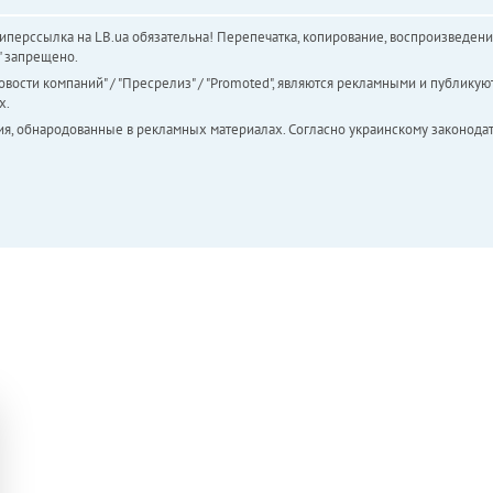
перссылка на LB.ua обязательна! Перепечатка, копирование, воспроизведени
а" запрещено.
вости компаний" / "Пресрелиз" / "Promoted", являются рекламными и публикуют
х.
ия, обнародованные в рекламных материалах. Согласно украинскому законодат