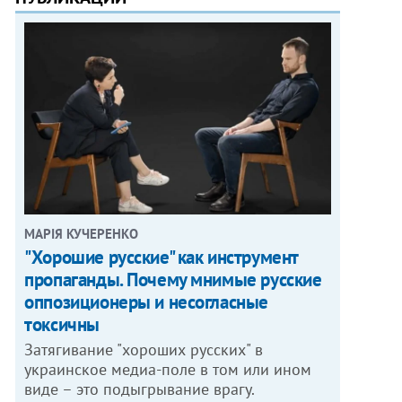
МАРІЯ КУЧЕРЕНКО
"Хорошие русские" как инструмент
пропаганды. Почему мнимые русские
оппозиционеры и несогласные
токсичны
Затягивание "хороших русских" в
украинское медиа-поле в том или ином
виде – это подыгрывание врагу.