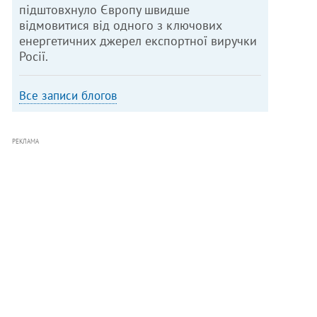
підштовхнуло Європу швидше
відмовитися від одного з ключових
енергетичних джерел експортної виручки
Росії.
Все записи блогов
РЕКЛАМА