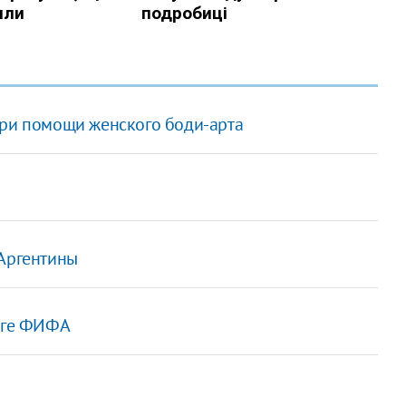
при помощи женского боди-арта
 Аргентины
инге ФИФА