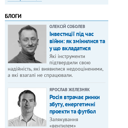
БЛОГИ
ОЛЕКСІЙ СОБОЛЕВ
Інвестиції під час
війни: як змінилися та
у що вкладатися
Які інструменти
підтвердили свою
надійність, які виявилися недооціненими,
а які взагалі не спрацювали.
ЯРОСЛАВ ЖЕЛЕЗНЯК
Росія втрачає ринки
збуту, енергетичні
проекти та футбол
Залякування
«вентилем»