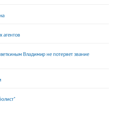
на
х агентов
Поветкиным Владимир не потеряет звание
м
болист"