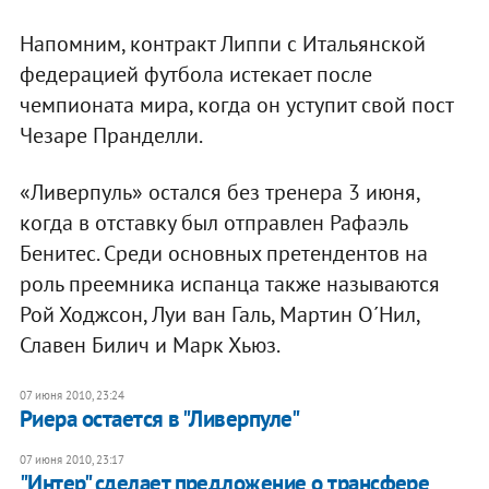
Напомним, контракт Липпи с Итальянской
федерацией футбола истекает после
чемпионата мира, когда он уступит свой пост
Чезаре Пранделли.
«Ливерпуль» остался без тренера 3 июня,
когда в отставку был отправлен Рафаэль
Бенитес. Среди основных претендентов на
роль преемника испанца также называются
Рой Ходжсон, Луи ван Галь, Мартин О´Нил,
Славен Билич и Марк Хьюз.
07 июня 2010, 23:24
Риера остается в "Ливерпуле"
07 июня 2010, 23:17
"Интер" сделает предложение о трансфере