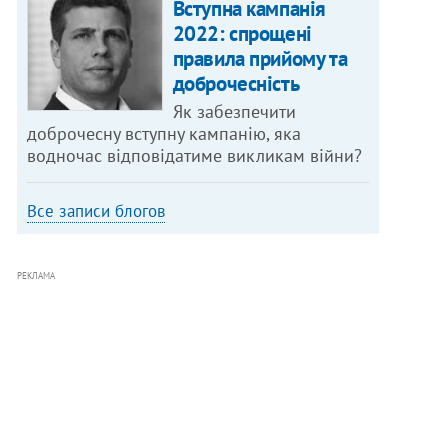
Вступна кампанія
2022: спрощені
правила прийому та
доброчесність
Як забезпечити
доброчесну вступну кампанію, яка
водночас відповідатиме викликам війни?
Все записи блогов
РЕКЛАМА