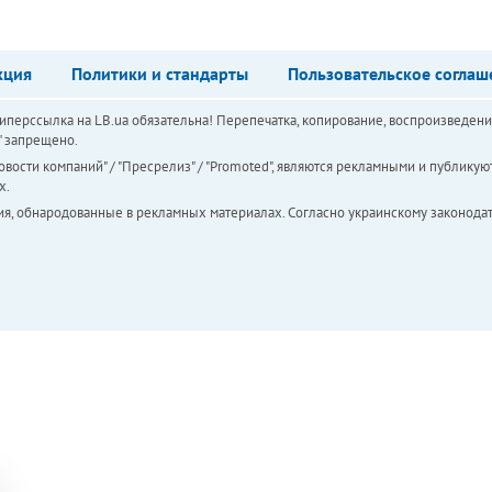
кция
Политики и стандарты
Пользовательское соглаш
перссылка на LB.ua обязательна! Перепечатка, копирование, воспроизведени
а" запрещено.
вости компаний" / "Пресрелиз" / "Promoted", являются рекламными и публикуют
х.
ия, обнародованные в рекламных материалах. Согласно украинскому законодат