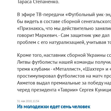
Тараса Степаненко.
В эфире ТВ-передачи «Футбольный уик-энд
бы видеть в составе сборной сенегальског
«Признаюсь, что мы действительно занялись
говорит Маркевич. - Сам защитник уже дал с
проблем с его натурализацией, учитывая то
Кроме того, наставник сборной Украины с
Литвы футболисты нашей команды получил
тремя клубами - «Металлист», «Шахтер» и 
простимулировал футболистов на матч про
Ахметов выдал премиальные за победу над
черед президента «Таврии» Сергея Куници
31 мая 2010, 11:54
Из молодежки едет семь человек