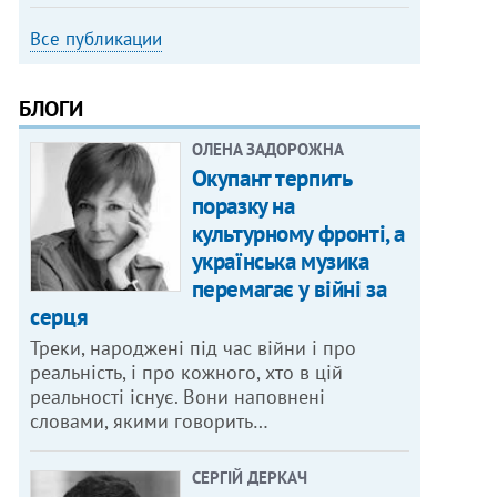
Все публикации
БЛОГИ
ОЛЕНА ЗАДОРОЖНА
Окупант терпить
поразку на
культурному фронті, а
українська музика
перемагає у війні за
серця
Треки, народжені під час війни і про
реальність, і про кожного, хто в цій
реальності існує. Вони наповнені
словами, якими говорить…
СЕРГІЙ ДЕРКАЧ