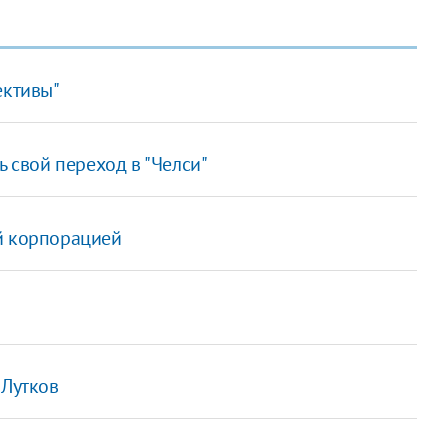
ективы"
ь свой переход в "Челси"
й корпорацией
 Лутков