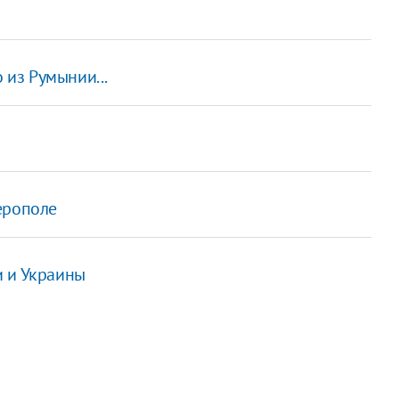
 из Румынии...
ерополе
и и Украины