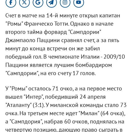
Счет в матче на 14-й минуте открыл капитан
"Ромы" Франческо Тотти. Однако в начале
второго тайма форвард "Сампдории"
Джампаоло Паццини сравнял счет, а за пять
минут до конца встречи он же забил
победный гол. В чемпионате Италии - 2009/10
Паццини является лучшим бомбардиром
"Сампдории", на его счету 17 голов.
У "Ромы" осталось 71 очко, а на первое место
вышел "Интер", победивший 24 апреля
"Аталанту" (3:1). У миланской команды стало 73
очка. На третьем месте идет "Милан" (64 очка),
а "Сампдория", набрав 60 очков, поднялась на
четвертую позицию, дающую право сыграть в