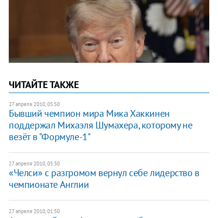
ЧИТАЙТЕ ТАКЖЕ
27 апреля 2010, 05:50
Бывший чемпион мира Мика Хаккинен
поддержал Михаэля Шумахера, которому не
везёт в "Формуле-1"
27 апреля 2010, 05:30
«Челси» с разгромом вернул себе лидерство в
чемпионате Англии
27 апреля 2010, 01:50