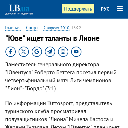
Поддержать
РУС
Главная
—
Спорт
—
2 апреля 2010
, 16:22
"Юве" ищет таланты в Лионе
Заместитель генерального директора
"Ювентуса" Роберто Беттега посетил первый
четвертьфинальный матч Лиги чемпионов
"Лион" - "Бордо" (3:1).
По информации Tuttosport, представитель
туринского клуба просматривал
полузащитников "Лиона" Мичела Бастоса и
Жереми Тулалана. Летом "Ювентус" планирует