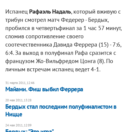
Испанец
Рафаэль Надаль
, который вживую с
трибун смотрел матч Федерер - Бердых,
пробился в четвертьфинал за 1 час 57 минут,
сломив сопротивление своего
соотечественника Давида Феррера (15) - 7:6,
6:4. За выход в полуфинал Рафа сразится с
французом Жо-Вильфредом Цонга (8). По
личным встречам испанец ведет 4-1.
31 марта 2011, 12:46
Майами. Фиш выбил Феррера
20 мая 2011, 13:28
Бердых стал последним полуфиналистом в
Ницце
24 мая 2011, 12:09
Бердых: "Это игра"