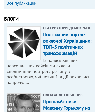
Все публикации
БЛОГИ
ОБСЕРВАТОРІЯ ДЕМОКРАТІЇ
Політичний портрет
воюючої Харківщини:
ТОП-5 політичних
трансформацій
Із найяскравіших
персональних кейсів ми склали
«політичний портрет» регіону в
особистостях, чиї позиції та дії виявились
напрочуд…
ОЛЕКСАНДР СКРИПНИК
Про пам’ятники
Максиму Горькому на