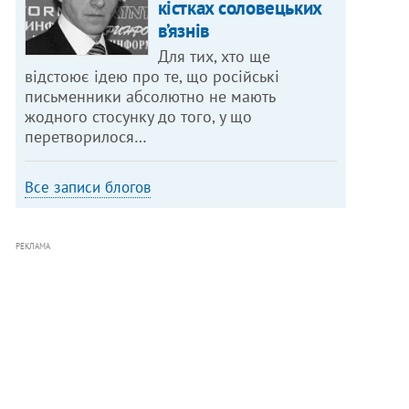
кістках соловецьких
в’язнів
Для тих, хто ще
відстоює ідею про те, що російські
письменники абсолютно не мають
жодного стосунку до того, у що
перетворилося…
Все записи блогов
РЕКЛАМА