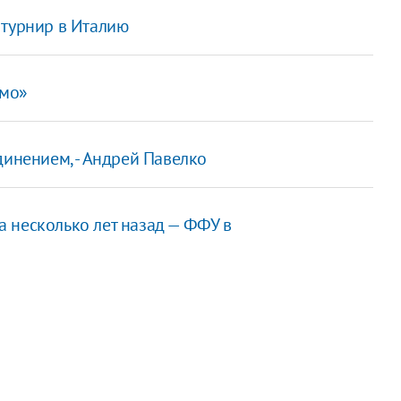
 турнир в Италию
амо»
динением, - Андрей Павелко
 несколько лет назад — ФФУ в