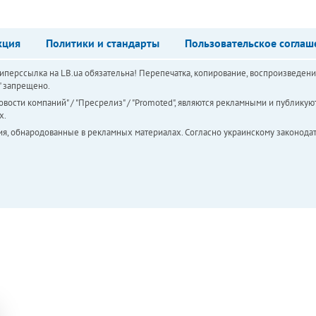
кция
Политики и стандарты
Пользовательское соглаш
перссылка на LB.ua обязательна! Перепечатка, копирование, воспроизведени
а" запрещено.
вости компаний" / "Пресрелиз" / "Promoted", являются рекламными и публикуют
х.
ия, обнародованные в рекламных материалах. Согласно украинскому законодат